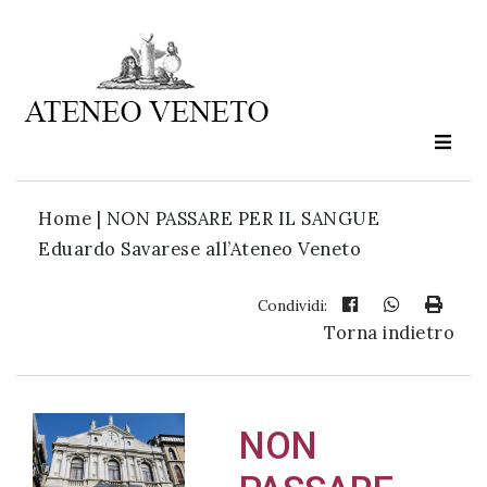
Ateneo
Veneto
è
cultura
Home
|
NON PASSARE PER IL SANGUE
in
Eduardo Savarese all’Ateneo Veneto
movimento
Condividi:
Torna indietro
Iscriviti alla
nostra
newsletter:
NON