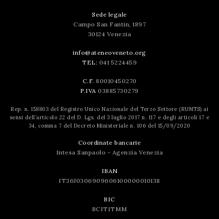
Sede legale
Campo San Fantin, 1897
30124 Venezia
info@ateneoveneto.org
TEL:
041 5224459
C.F.
80010450270
P.IVA
03885730279
Rep. n. 158803 del Registro Unico Nazionale del Terzo Settore (RUNTS) ai
sensi dell’articolo 22 del D. Lgs. del 3 luglio 2017 n. 117 e degli articoli 17 e
34, comma 7 del Decreto Ministeriale n. 106 del 15/09/2020
Coordinate bancarie
Intesa Sanpaolo - Agenzia Venezia
IBAN
IT36J0306909606100000010138
BIC
BCITITMM