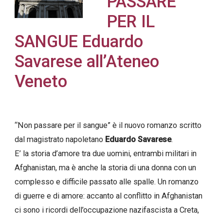
PASSARE
PER IL
SANGUE Eduardo
Acconsento
Savarese all’Ateneo
all'uso dei
Veneto
miei dati
personali in
accordo
con il
“Non passare per il sangue” è il nuovo romanzo scritto
decreto
dal magistrato napoletano
Eduardo Savarese
.
legislativo
E’ la storia d’amore tra due uomini, entrambi militari in
196/03
Afghanistan, ma è anche la storia di una donna con un
complesso e difficile passato alle spalle. Un romanzo
di guerre e di amore: accanto al conflitto in Afghanistan
Registrazione
ci sono i ricordi dell’occupazione nazifascista a Creta,
avvenuta con