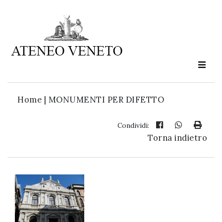
Ateneo
Veneto
è
cultura
Home
|
MONUMENTI PER DIFETTO
in
movimento
Condividi:
Torna indietro
Iscriviti alla
nostra
newsletter: