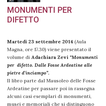
MONUMENTI PER
DIFETTO
Acconsento
all'uso dei
miei dati
Martedì 23 settembre 2014
(Aula
personali in
Magna, ore 17.30) viene presentato il
accordo
volume di
Adachiara Zevi
“Monumenti
con il
per difetto. Dalle Fosse Ardeatine alle
decreto
pietre d’inciampo”.
legislativo
196/03
Il libro parte dal Mausoleo delle Fosse
Ardeatine per passare poi in rassegna
alcuni casi esemplari di monumenti,
Registrazione
musei e memoriali che si distinguono
avvenuta con