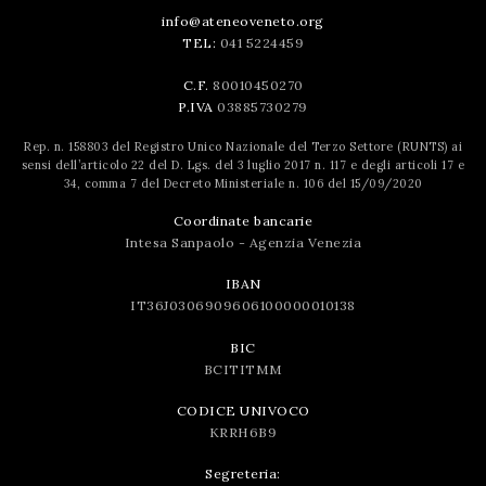
info@ateneoveneto.org
TEL:
041 5224459
C.F.
80010450270
P.IVA
03885730279
Rep. n. 158803 del Registro Unico Nazionale del Terzo Settore (RUNTS) ai
sensi dell’articolo 22 del D. Lgs. del 3 luglio 2017 n. 117 e degli articoli 17 e
34, comma 7 del Decreto Ministeriale n. 106 del 15/09/2020
Coordinate bancarie
Intesa Sanpaolo - Agenzia Venezia
IBAN
IT36J0306909606100000010138
BIC
BCITITMM
CODICE UNIVOCO
KRRH6B9
Segreteria: