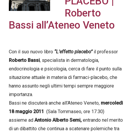
PLACEBO |
Roberto
Bassi all’Ateneo Veneto
Acconsento
all'uso dei
miei dati
Con il suo nuovo libro
“L’effetto placebo”
il professor
personali in
Roberto Bassi
, specialista in dermatologia,
accordo
endocrinologia e psicologia, cerca di fare il punto sulla
con il
situazione attuale in materia di farmaci-placebo, che
decreto
hanno assunto negli ultimi tempi sempre maggiore
legislativo
importanza.
196/03
Bassi ne discuterà anche all’Ateneo Veneto,
mercoledì
18 maggio 2011
(Sala Tommaseo, ore 17.30)
assieme ad
Antonio Alberto Semi,
entrando nel merito
Registrazione
di un dibattito che continua a scatenare polemiche tra
avvenuta con