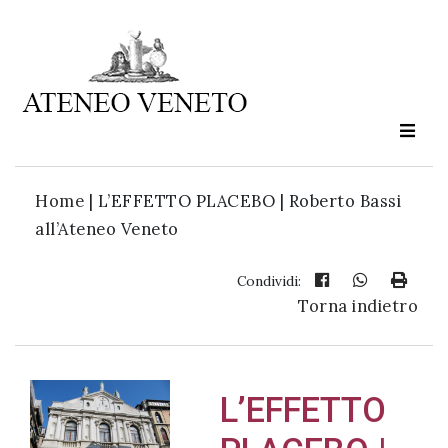
Ateneo
Veneto
è
cultura
Home
|
L’EFFETTO PLACEBO | Roberto Bassi
in
all’Ateneo Veneto
movimento
Condividi:
Torna indietro
Iscriviti alla
nostra
newsletter:
L’EFFETTO