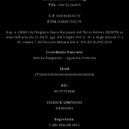
TEL:
041 5224459
C.F.
80010450270
P.IVA
03885730279
Rep. n. 158803 del Registro Unico Nazionale del Terzo Settore (RUNTS) ai
sensi dell’articolo 22 del D. Lgs. del 3 luglio 2017 n. 117 e degli articoli 17 e
34, comma 7 del Decreto Ministeriale n. 106 del 15/09/2020
Coordinate bancarie
Intesa Sanpaolo - Agenzia Venezia
IBAN
IT36J0306909606100000010138
BIC
BCITITMM
CODICE UNIVOCO
KRRH6B9
Segreteria:
Calle Minelli 1892