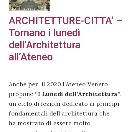
ARCHITETTURE-CITTA’ –
Tornano i lunedì
Acconsento
all'uso dei
dell’Architettura
miei dati
all’Ateneo
personali in
accordo
con il
decreto
Anche per il 2020 l’Ateneo Veneto
legislativo
propone
“I Lunedì dell’Architettura”
,
196/03
un ciclo di lezioni dedicato ai principi
fondamentali dell’architettura che
ha mostrato di essere molto
Registrazione
avvenuta con