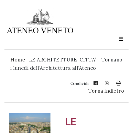
Ateneo
Veneto
è
cultura
Home
|
LE ARCHITETTURE-CITTA’ – Tornano
in
i lunedì dell’Architettura all’Ateneo
movimento
Condividi:
Torna indietro
Iscriviti alla
nostra
newsletter:
LE