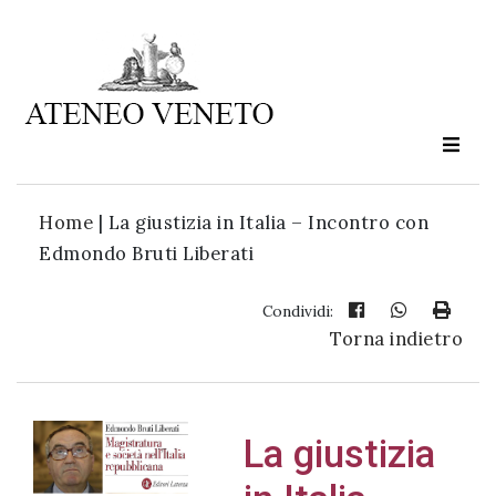
Ateneo
Veneto
è
cultura
Home
|
La giustizia in Italia – Incontro con
in
Edmondo Bruti Liberati
movimento
Condividi:
Torna indietro
Iscriviti alla
nostra
newsletter:
La giustizia