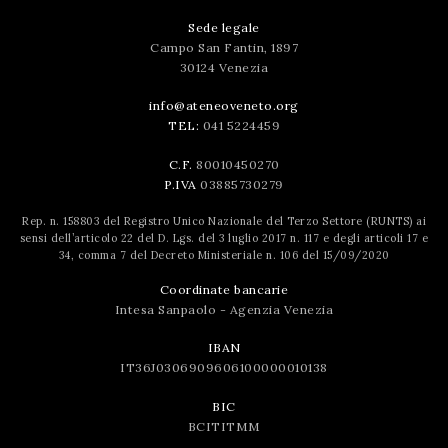
Sede legale
Campo San Fantin, 1897
30124 Venezia
info@ateneoveneto.org
TEL:
041 5224459
C.F.
80010450270
P.IVA
03885730279
Rep. n. 158803 del Registro Unico Nazionale del Terzo Settore (RUNTS) ai
sensi dell’articolo 22 del D. Lgs. del 3 luglio 2017 n. 117 e degli articoli 17 e
34, comma 7 del Decreto Ministeriale n. 106 del 15/09/2020
Coordinate bancarie
Intesa Sanpaolo - Agenzia Venezia
IBAN
IT36J0306909606100000010138
BIC
BCITITMM