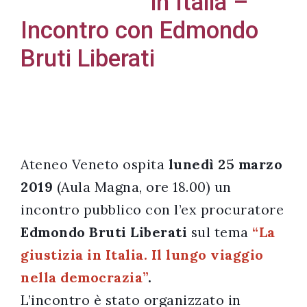
in Italia –
Incontro con Edmondo
Bruti Liberati
Acconsento
all'uso dei
miei dati
personali in
accordo
Ateneo Veneto ospita
lunedì 25 marzo
con il
2019
(Aula Magna, ore 18.00) un
decreto
incontro pubblico con l’ex procuratore
legislativo
196/03
Edmondo Bruti Liberati
sul tema
“La
giustizia in Italia. Il lungo viaggio
nella democrazia”
.
Registrazione
L’incontro è stato organizzato in
avvenuta con