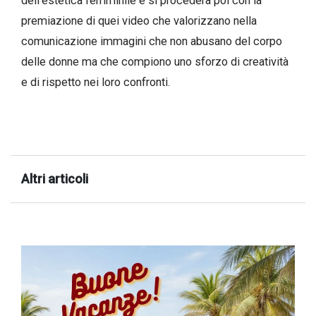
dell’estetica femminile e si procederà poi con la
successo!
premiazione di quei video che valorizzano nella
comunicazione immagini che non abusano del corpo
delle donne ma che compiono uno sforzo di creatività
e di rispetto nei loro confronti.
Altri articoli