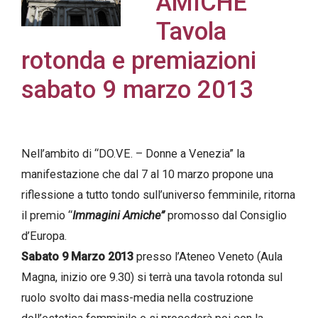
AMICHE
Tavola
rotonda e premiazioni
Acconsento
sabato 9 marzo 2013
all'uso dei
miei dati
personali in
Nell’ambito di “DO.VE. – Donne a Venezia” la
accordo
manifestazione che dal 7 al 10 marzo propone una
con il
riflessione a tutto tondo sull’universo femminile, ritorna
decreto
il premio “
Immagini Amiche”
promosso dal Consiglio
legislativo
d’Europa.
196/03
Sabato 9 Marzo 2013
presso l’Ateneo Veneto (Aula
Magna, inizio ore 9.30) si terrà una tavola rotonda sul
Registrazione
ruolo svolto dai mass-media nella costruzione
avvenuta con