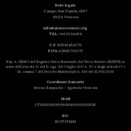
Sede legale
Campo San Fantin, 1897
30124 Venezia
info@ateneoveneto.org
TEL:
041 5224459
C.F.
80010450270
P.IVA
03885730279
Rep. n. 158803 del Registro Unico Nazionale del Terzo Settore (RUNTS) ai
sensi dell’articolo 22 del D. Lgs. del 3 luglio 2017 n. 117 e degli articoli 17 e
34, comma 7 del Decreto Ministeriale n. 106 del 15/09/2020
Coordinate bancarie
Intesa Sanpaolo - Agenzia Venezia
IBAN
IT36J0306909606100000010138
BIC
BCITITMM