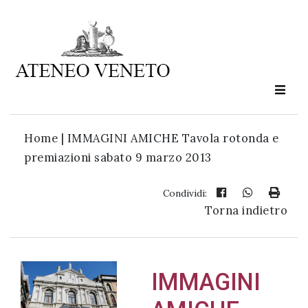
Ateneo
Veneto
è
cultura
Home
|
IMMAGINI AMICHE Tavola rotonda e
in
premiazioni sabato 9 marzo 2013
movimento
Condividi:
Torna indietro
Iscriviti alla
nostra
newsletter:
IMMAGINI