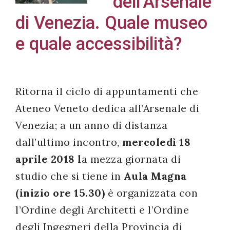
dell’Arsenale
di Venezia. Quale museo
e quale accessibilità?
Acconsento
all'uso dei
miei dati
Ritorna il ciclo di appuntamenti che
personali in
Ateneo Veneto dedica all’Arsenale di
accordo
Venezia; a un anno di distanza
con il
dall’ultimo incontro,
mercoledì 18
decreto
aprile 2018 l
a mezza giornata di
legislativo
196/03
studio che si tiene in
Aula Magna
(inizio ore 15.30)
è organizzata con
l’Ordine degli Architetti e l’Ordine
Registrazione
degli Ingegneri della Provincia di
avvenuta con