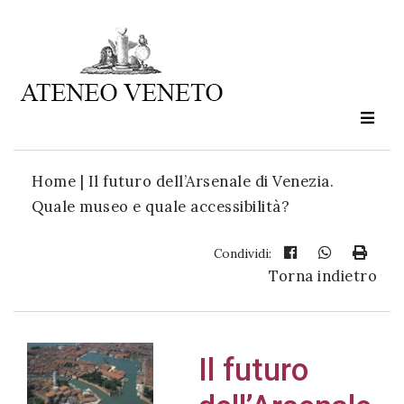
Ateneo
Veneto
è
cultura
Home
|
Il futuro dell’Arsenale di Venezia.
in
Quale museo e quale accessibilità?
movimento
Condividi:
Torna indietro
Iscriviti alla
nostra
newsletter:
Il futuro