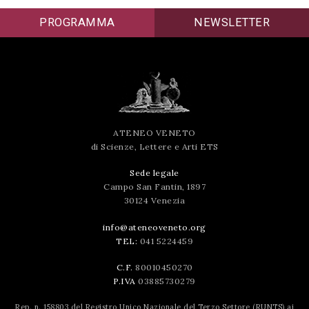
PROGRAMMA
NEWSLETTER
ATENEO VENETO
di Scienze, Lettere e Arti ETS
Sede legale
Campo San Fantin, 1897
30124 Venezia
info@ateneoveneto.org
TEL:
041 5224459
C.F.
80010450270
P.IVA
03885730279
Rep. n. 158803 del Registro Unico Nazionale del Terzo Settore (RUNTS) ai