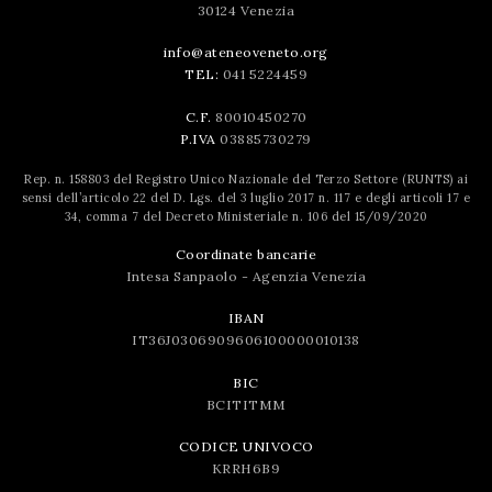
30124 Venezia
info@ateneoveneto.org
TEL:
041 5224459
C.F.
80010450270
P.IVA
03885730279
Rep. n. 158803 del Registro Unico Nazionale del Terzo Settore (RUNTS) ai
sensi dell’articolo 22 del D. Lgs. del 3 luglio 2017 n. 117 e degli articoli 17 e
34, comma 7 del Decreto Ministeriale n. 106 del 15/09/2020
Coordinate bancarie
Intesa Sanpaolo - Agenzia Venezia
IBAN
IT36J0306909606100000010138
BIC
BCITITMM
CODICE UNIVOCO
KRRH6B9