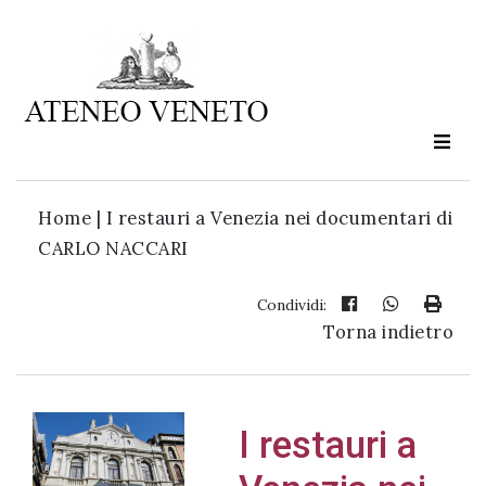
Ateneo
Veneto
è
cultura
Home
|
I restauri a Venezia nei documentari di
in
CARLO NACCARI
movimento
Condividi:
Torna indietro
Iscriviti alla
nostra
newsletter:
I restauri a