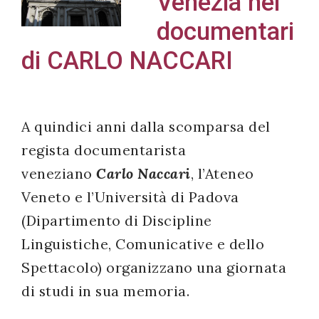
Venezia nei
documentari
di CARLO NACCARI
Acconsento
all'uso dei
miei dati
A quindici anni dalla scomparsa del
personali in
regista documentarista
accordo
veneziano
Carlo Naccari
, l’Ateneo
con il
Veneto e l’Università di Padova
decreto
(Dipartimento di Discipline
legislativo
196/03
Linguistiche, Comunicative e dello
Spettacolo) organizzano una giornata
di studi in sua memoria.
Registrazione
avvenuta con