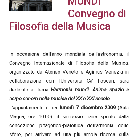
MUNDI
Convegno di
Filosofia della Musica
Acconsento
all'uso dei
miei dati
In occasione dell’anno mondiale dell’astronomia, il
personali in
Convegno Internazionale di Filosofia della Musica,
accordo
organizzato da Ateneo Veneto e Agimus Venezia in
con il
collaborazione con l’Università Ca’ Foscari, sarà
decreto
dedicato al tema
Harmonia mundi. Anima spazio e
legislativo
corpo sonoro nella musica del XX e XXI secolo
.
196/03
L’appuntamento è per
lunedì 7 dicembre 2009
(Aula
Magna, ore 10.00): il simposio trarrà spunto dalla
concezione pitagorico-platonica dell’armonia delle
Registrazione
sfere, per arrivare ad una più ampia ricerca sulla
avvenuta con