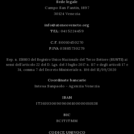
Sede legale
Campo San Fantin, 1897
30124 Venezia
info@ateneoveneto.org
TEL:
041 5224459
C.F.
80010450270
P.IVA
03885730279
Rep. n. 158803 del Registro Unico Nazionale del Terzo Settore (RUNTS) ai
sensi dell’articolo 22 del D. Lgs. del 3 luglio 2017 n. 117 e degli articoli 17 e
34, comma 7 del Decreto Ministeriale n. 106 del 15/09/2020
Coordinate bancarie
Intesa Sanpaolo - Agenzia Venezia
IBAN
IT36J0306909606100000010138
BIC
BCITITMM
CODICE UNIVOCO