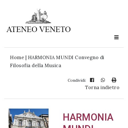
Ateneo
Veneto
è
cultura
Home
|
HARMONIA MUNDI Convegno di
in
Filosofia della Musica
movimento
Condividi:
Torna indietro
Iscriviti alla
nostra
newsletter:
HARMONIA