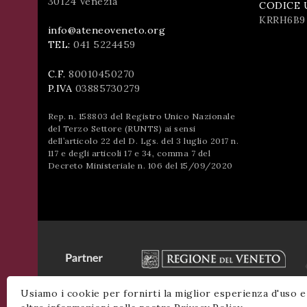
30124 Venezia
CODICE 
KRRH6B9
info@ateneoveneto.org
TEL:
041 5224459
C.F.
80010450270
P.IVA
03885730279
Rep. n. 158803 del Registro Unico Nazionale
del Terzo Settore (RUNTS) ai sensi
dell’articolo 22 del D. Lgs. del 3 luglio 2017 n.
117 e degli articoli 17 e 34, comma 7 del
Decreto Ministeriale n. 106 del 15/09/2020
Usiamo i cookie per fornirti la miglior esperienza d'uso e