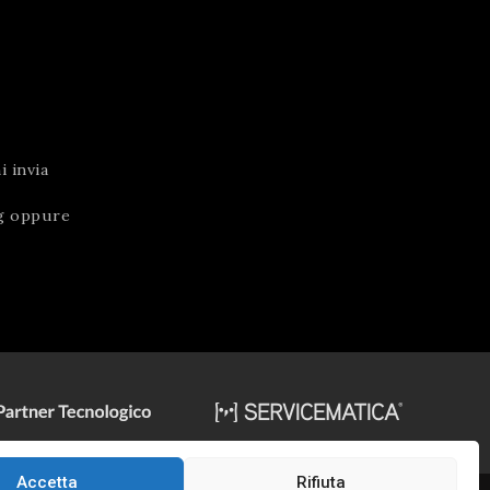
 invia
g
oppure
Accetta
Rifiuta