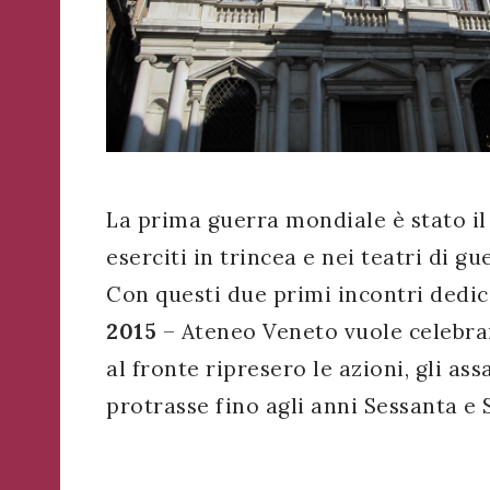
WhatsApp
o
Telegram
di
Acconsento
all'uso dei
Ateneo
Acconsento
miei dati
Veneto
personali in
all'uso dei
Ricevi
accordo
miei dati
in
con il
La prima guerra mondiale è stato il
personali in
tempo
decreto
accordo
eserciti in trincea e nei teatri di gu
reale
legislativo
con il
importanti
196/03
Con questi due primi incontri dedi
decreto
avvisi
2015
– Ateneo Veneto vuole celebrar
che
legislativo
riguardano
196/03
al fronte ripresero le azioni, gli ass
l'Ateneo
e
protrasse fino agli anni Sessanta e 
i
suoi
Registrazione
eventi.
avvenuta con