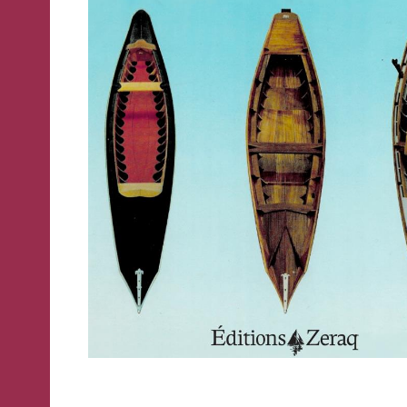
WhatsApp
o
Telegram
di
Acconsento
all'uso dei
Ateneo
Acconsento
miei dati
Veneto
personali in
all'uso dei
Ricevi
accordo
miei dati
in
con il
personali in
tempo
decreto
accordo
reale
legislativo
con il
importanti
196/03
decreto
avvisi
che
legislativo
riguardano
196/03
l'Ateneo
e
i
suoi
Registrazione
eventi.
avvenuta con