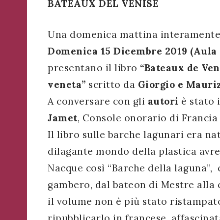
BATEAUX DEL VENISE
successo!
ISCRIVITI
Una domenica mattina interamente de
Domenica 15 Dicembre 2019 (Aula
presentano il libro
“Bateaux de Ven
veneta”
scritto da
Giorgio e Mauri
A conversare con gli
autori
è stato 
Jamet
, Console onorario di Francia
Il libro sulle barche lagunari era na
dilagante mondo della plastica avre
Nacque così “Barche della laguna”, c
gambero, dal bateon di Mestre alla 
il volume non è più stato ristampato
ripubblicarlo in francese, affascinat