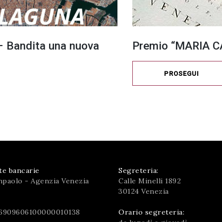
 Bandita una nuova
Premio “MARIA CA
PROSEGUI
te bancarie
Segreteria:
npaolo - Agenzia Venezia
Calle Minelli 1892
30124 Venezia
6909606100000010138
Orario segreteria: