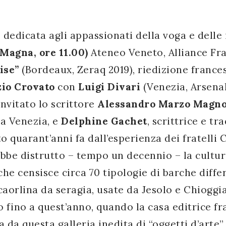
dicata agli appassionati della voga e delle 
 Magna
, ore
11.00)
Ateneo Veneto, Alliance Fr
ise”
(Bordeaux, Zeraq 2019), riedizione franc
zio Crovato
con
Luigi Divari
(Venezia, Arsenal
invitato lo scrittore
Alessandro Marzo Magn
 a Venezia, e
Delphine Gachet
, scrittrice e t
to quarant’anni fa dall’esperienza dei fratelli C
bbe distrutto – tempo un decennio – la cultur
he censisce circa 70 tipologie di barche differ
caorlina da seragia, usate da Jesolo e Chioggi
 fino a quest’anno, quando la casa editrice fr
a da questa galleria inedita di “oggetti d’arte”