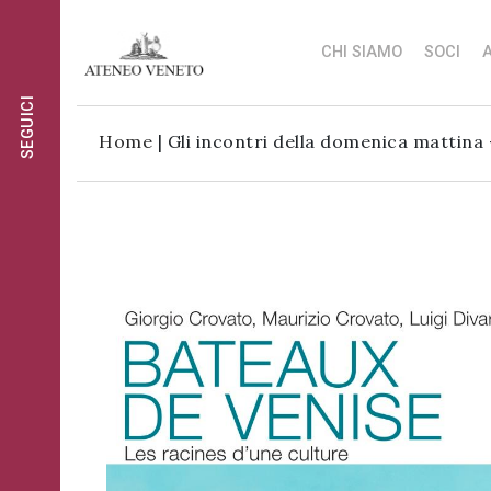
CHI SIAMO
SOCI
A
SEGUICI
Ateneo
Ateneo
Home
|
Gli incontri della domenica mattina
Veneto
Veneto
è
è
Ateneo
cultura
cultura
Veneto
in
in
è
movimento
movimento
cultura
Iscriviti alla
in
Iscriviti alla
nostra
movimento
nostra
newsletter:
newsletter:
Iscriviti
al
gruppo