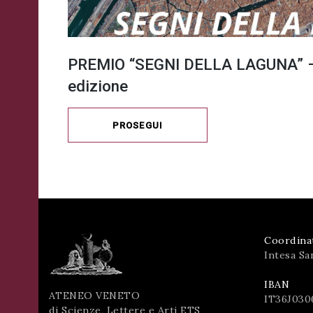
PREMIO “SEGNI DELLA LAGUNA” –
edizione
PROSEGUI
Coordina
Intesa Sa
IBAN
ATENEO VENETO
IT36J030
di Scienze, Lettere e Arti ETS