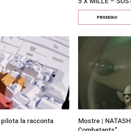
5 X MILLE – SOS
PROSEGUI
 pilota la racconta
Mostre | NATASH
Combatants”