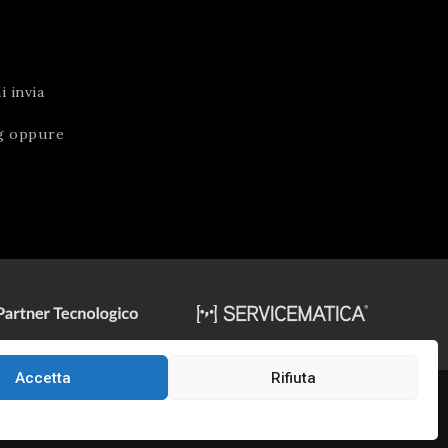
 invia
g
oppure
Accetta
Rifiuta