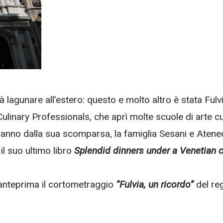
tà lagunare all’estero: questo e molto altro è stata Fu
ulinary Professionals, che aprì molte scuole di arte cul
n anno dalla sua scomparsa, la famiglia Sesani e Aten
l suo ultimo libro
Splendid dinners under a Venetian 
n anteprima il cortometraggio
“Fulvia, un ricordo”
del re