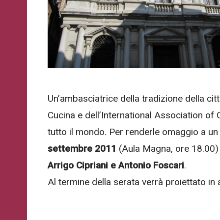
WhatsApp
o
Telegram
di
Acconsento
all'uso dei
Ateneo
Acconsento
miei dati
Veneto
personali in
all'uso dei
Ricevi
accordo
miei dati
in
con il
Un’ambasciatrice della tradizione della cit
personali in
tempo
decreto
accordo
Cucina e dell’International Association of C
reale
legislativo
con il
importanti
196/03
tutto il mondo. Per renderle omaggio a u
decreto
avvisi
settembre 2011
(Aula Magna, ore 18.00) i
che
legislativo
riguardano
196/03
Arrigo Cipriani e Antonio Foscari
.
l'Ateneo
e
Al termine della serata verrà proiettato i
i
suoi
Registrazione
eventi.
avvenuta con