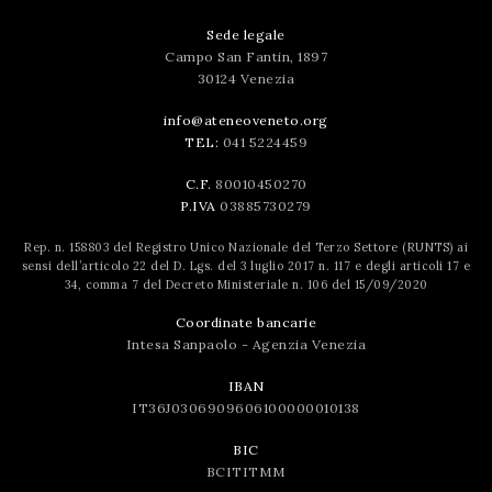
Sede legale
Campo San Fantin, 1897
30124 Venezia
info@ateneoveneto.org
TEL:
041 5224459
C.F.
80010450270
P.IVA
03885730279
Rep. n. 158803 del Registro Unico Nazionale del Terzo Settore (RUNTS) ai
sensi dell’articolo 22 del D. Lgs. del 3 luglio 2017 n. 117 e degli articoli 17 e
34, comma 7 del Decreto Ministeriale n. 106 del 15/09/2020
Coordinate bancarie
Intesa Sanpaolo - Agenzia Venezia
IBAN
IT36J0306909606100000010138
BIC
BCITITMM