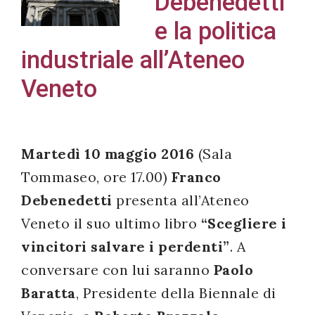
Debenedetti
e la politica
industriale all’Ateneo
Acconsento
Veneto
all'uso dei
miei dati
personali in
Martedì 10 maggio 2016
(Sala
accordo
Tommaseo, ore 17.00)
Franco
con il
decreto
Debenedetti
presenta all’Ateneo
legislativo
Veneto il suo ultimo libro
“
Scegliere i
196/03
vincitori salvare i perdenti”
. A
conversare con lui saranno
Paolo
Baratta
, Presidente della Biennale di
Registrazione
avvenuta con