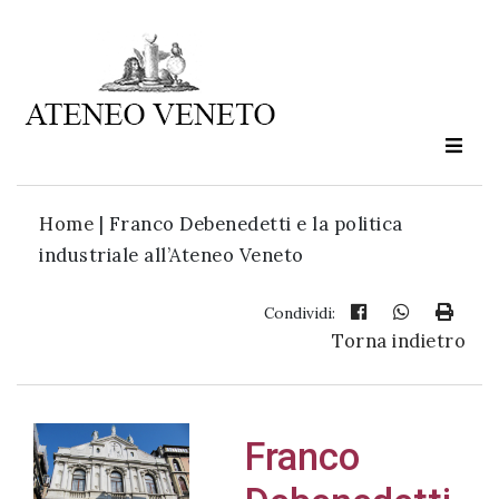
Ateneo
Veneto
è
cultura
Home
|
Franco Debenedetti e la politica
in
industriale all’Ateneo Veneto
movimento
Condividi:
Torna indietro
Iscriviti alla
nostra
newsletter:
Franco