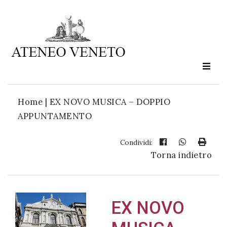
Ateneo
Veneto
è
cultura
Home
|
EX NOVO MUSICA – DOPPIO
in
APPUNTAMENTO
movimento
Condividi:
Torna indietro
Iscriviti alla
nostra
newsletter:
EX NOVO