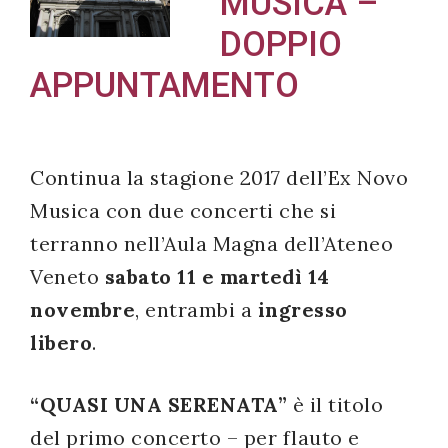
MUSICA –
DOPPIO
APPUNTAMENTO
Acconsento
all'uso dei
miei dati
Continua la stagione 2017 dell’Ex Novo
personali in
Musica con due concerti che si
accordo
terranno nell’Aula Magna dell’Ateneo
con il
Veneto
sabato 11 e martedì 14
decreto
novembre
, entrambi a
ingresso
legislativo
196/03
libero
.
“QUASI UNA SERENATA”
è il titolo
Registrazione
del primo concerto – per flauto e
avvenuta con