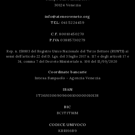
30124 Venezia
info@ateneoveneto.org
TEL:
041 5224459
C.F.
80010450270
P.IVA
03885730279
Rep. n. 158803 del Registro Unico Nazionale del Terzo Settore (RUNTS) ai
sensi dell’articolo 22 del D. Lgs. del 3 luglio 2017 n. 117 e degli articoli 17 e
34, comma 7 del Decreto Ministeriale n. 106 del 15/09/2020
Coordinate bancarie
Intesa Sanpaolo - Agenzia Venezia
IBAN
IT36J0306909606100000010138
BIC
BCITITMM
CODICE UNIVOCO
KRRH6B9