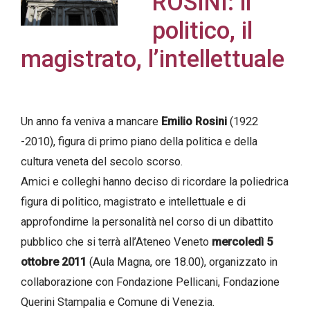
ROSINI: il
politico, il
magistrato, l’intellettuale
Acconsento
all'uso dei
miei dati
Un anno fa veniva a mancare
Emilio Rosini
(1922
personali in
-2010), figura di primo piano della politica e della
accordo
cultura veneta del secolo scorso.
con il
Amici e colleghi hanno deciso di ricordare la poliedrica
decreto
figura di politico, magistrato e intellettuale e di
legislativo
approfondirne la personalità nel corso di un dibattito
196/03
pubblico che si terrà all’Ateneo Veneto
mercoledì 5
ottobre 2011
(Aula Magna, ore 18.00), organizzato in
collaborazione con Fondazione Pellicani, Fondazione
Registrazione
Querini Stampalia e Comune di Venezia.
avvenuta con