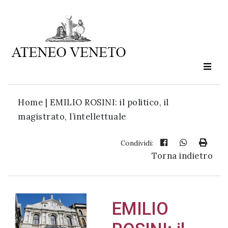
Ateneo
Veneto
è
cultura
Home
|
EMILIO ROSINI: il politico, il
in
magistrato, l’intellettuale
movimento
Condividi:
Torna indietro
Iscriviti alla
nostra
newsletter:
EMILIO