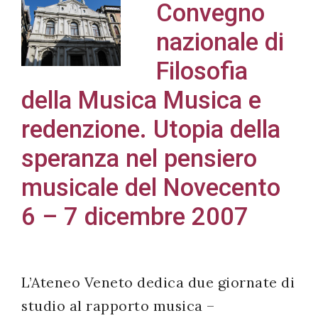
Convegno
nazionale di
Filosofia
Acconsento
della Musica Musica e
all'uso dei
miei dati
redenzione. Utopia della
personali in
speranza nel pensiero
accordo
con il
musicale del Novecento
decreto
6 – 7 dicembre 2007
legislativo
196/03
L’Ateneo Veneto dedica due giornate di
Registrazione
studio al rapporto musica –
avvenuta con