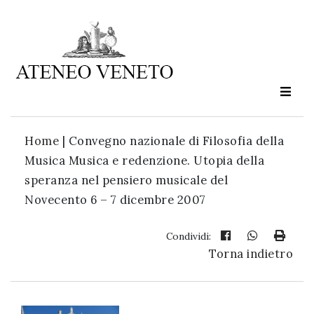
Ateneo
Veneto
è
cultura
Home
|
Convegno nazionale di Filosofia della
in
Musica Musica e redenzione. Utopia della
movimento
speranza nel pensiero musicale del
Novecento 6 – 7 dicembre 2007
Iscriviti alla
nostra
Condividi:
Torna indietro
newsletter: