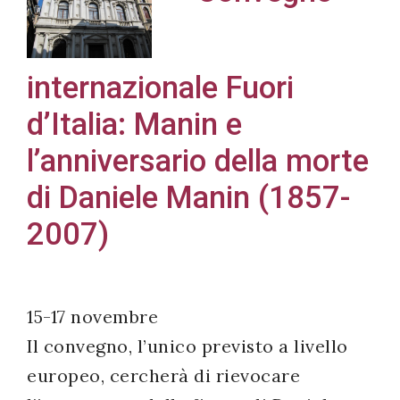
internazionale Fuori
Acconsento
d’Italia: Manin e
all'uso dei
miei dati
l’anniversario della morte
personali in
di Daniele Manin (1857-
accordo
con il
2007)
decreto
legislativo
196/03
15-17 novembre
Il convegno, l’unico previsto a livello
europeo, cercherà di rievocare
Registrazione
avvenuta con