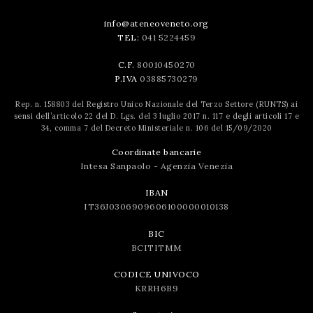
info@ateneoveneto.org
TEL:
041 5224459
C.F.
80010450270
P.IVA
03885730279
Rep. n. 158803 del Registro Unico Nazionale del Terzo Settore (RUNTS) ai
sensi dell’articolo 22 del D. Lgs. del 3 luglio 2017 n. 117 e degli articoli 17 e
34, comma 7 del Decreto Ministeriale n. 106 del 15/09/2020
Coordinate bancarie
Intesa Sanpaolo - Agenzia Venezia
IBAN
IT36J0306909606100000010138
BIC
BCITITMM
CODICE UNIVOCO
KRRH6B9