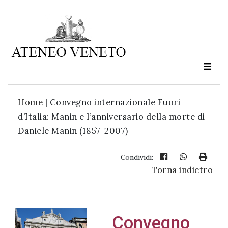
Ateneo
Veneto
è
cultura
Home
|
Convegno internazionale Fuori
in
d’Italia: Manin e l’anniversario della morte di
movimento
Daniele Manin (1857-2007)
Iscriviti alla
Condividi:
Torna indietro
nostra
newsletter:
Convegno