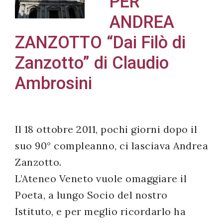
PER
ANDREA
ZANZOTTO “Dai Filò di
Acconsento
Zanzotto” di Claudio
all'uso dei
Ambrosini
miei dati
personali in
accordo
con il
Il 18 ottobre 2011, pochi giorni dopo il
decreto
suo 90° compleanno, ci lasciava Andrea
legislativo
Zanzotto.
196/03
L’Ateneo Veneto vuole omaggiare il
Poeta, a lungo Socio del nostro
Registrazione
Istituto, e per meglio ricordarlo ha
avvenuta con