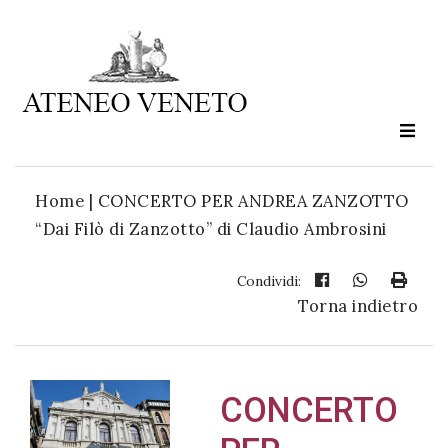
Ateneo
Veneto
è
cultura
Home
|
CONCERTO PER ANDREA ZANZOTTO
in
“Dai Filò di Zanzotto” di Claudio Ambrosini
movimento
Condividi:
Torna indietro
Iscriviti alla
nostra
newsletter:
CONCERTO