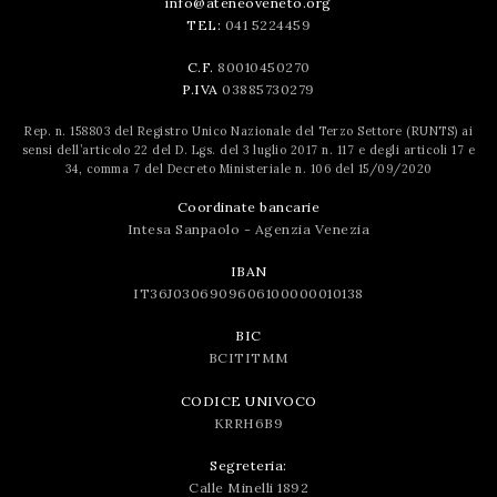
info@ateneoveneto.org
TEL:
041 5224459
C.F.
80010450270
P.IVA
03885730279
Rep. n. 158803 del Registro Unico Nazionale del Terzo Settore (RUNTS) ai
sensi dell’articolo 22 del D. Lgs. del 3 luglio 2017 n. 117 e degli articoli 17 e
34, comma 7 del Decreto Ministeriale n. 106 del 15/09/2020
Coordinate bancarie
Intesa Sanpaolo - Agenzia Venezia
IBAN
IT36J0306909606100000010138
BIC
BCITITMM
CODICE UNIVOCO
KRRH6B9
Segreteria:
Calle Minelli 1892