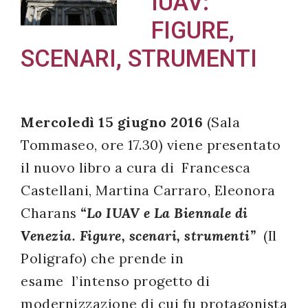
IUAV:
FIGURE,
SCENARI, STRUMENTI
Acconsento
all'uso dei
miei dati
Mercoledì 15 giugno 2016
(Sala
personali in
Tommaseo, ore 17.30) viene presentato
accordo
il nuovo libro a cura di Francesca
con il
Castellani, Martina Carraro, Eleonora
decreto
Charans
“Lo IUAV e La Biennale di
legislativo
196/03
Venezia. Figure, scenari, strumenti”
(Il
Poligrafo) che prende in
esame
l’
intenso progetto di
Registrazione
modernizzazione di cui fu protagonista
avvenuta con