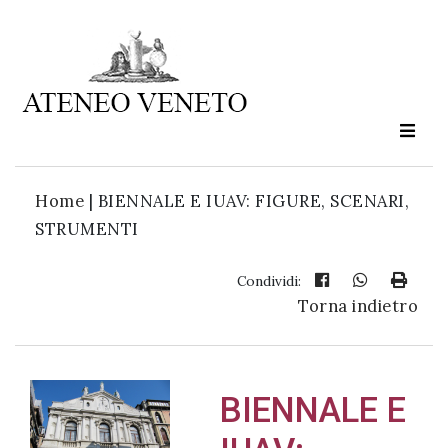
Ateneo
Veneto
è
cultura
Home
|
BIENNALE E IUAV: FIGURE, SCENARI,
in
STRUMENTI
movimento
Condividi:
Torna indietro
Iscriviti alla
nostra
newsletter:
BIENNALE E