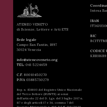
Coordina
Intesa Sa
IBAN
ATENEO VENETO
IT36J030
di Scienze, Lettere e Arti ETS
BIC
Sede legale
BCITITM
Campo San Fantin, 1897
30124 Venezia
CODICE 
KRRH6B9
info@ateneoveneto.org
TEL:
041 5224459
C.F.
80010450270
P.IVA
03885730279
Rep. n. 158803 del Registro Unico Nazionale
del Terzo Settore (RUNTS) ai sensi
dell’articolo 22 del D. Lgs. del 3 luglio 2017 n.
117 e degli articoli 17 e 34, comma 7 del
Decreto Ministeriale n. 106 del 15/09/2020