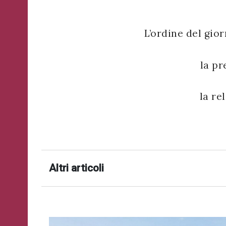
successo!
ISCRIVITI
L’ordine del gior
la pr
la re
Altri articoli