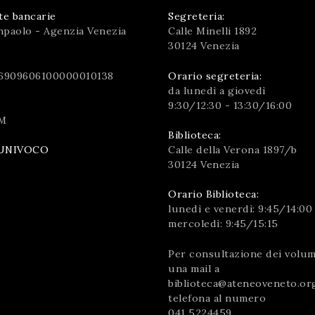
te bancarie
Segreteria:
npaolo - Agenzia Venezia
Calle Minelli 1892
30124 Venezia
6909606100000010138
Orario segreteria:
da lunedì a giovedì
9:30/12:30 - 13:30/16:00
M
Biblioteca:
Calle della Verona 1897/b
UNIVOCO
30124 Venezia
Orario Biblioteca:
lunedì e venerdì: 9:45/14:00
mercoledì: 9:45/15:15
Per consultazione dei volumi
una mail a
biblioteca@ateneoveneto.or
telefona al numero
041 5224459