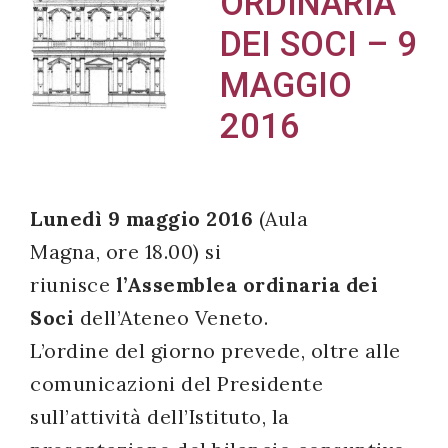
ORDINARIA
DEI SOCI – 9
MAGGIO
Acconsento
2016
all'uso dei
miei dati
personali in
Lunedì 9 maggio 2016
(Aula
accordo
Magna, ore 18.00) si
con il
decreto
riunisce
l’Assemblea ordinaria dei
legislativo
Soci
dell’Ateneo Veneto.
196/03
L’ordine del giorno prevede, oltre alle
comunicazioni del Presidente
sull’attività dell’Istituto, la
Registrazione
avvenuta con