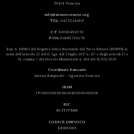
30124 Venezia
info@ateneoveneto.org
TEL:
041 5224459
C.F.
80010450270
P.IVA
03885730279
Rep. n. 158803 del Registro Unico Nazionale del Terzo Settore (RUNTS) ai
sensi dell’articolo 22 del D. Lgs. del 3 luglio 2017 n. 117 e degli articoli 17 e
34, comma 7 del Decreto Ministeriale n. 106 del 15/09/2020
Coordinate bancarie
Intesa Sanpaolo - Agenzia Venezia
IBAN
IT36J0306909606100000010138
BIC
BCITITMM
CODICE UNIVOCO
KRRH6B9