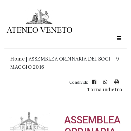
Ateneo
Veneto
è
cultura
Home
|
ASSEMBLEA ORDINARIA DEI SOCI – 9
in
MAGGIO 2016
movimento
Condividi:
Torna indietro
Iscriviti alla
nostra
newsletter:
ASSEMBLEA