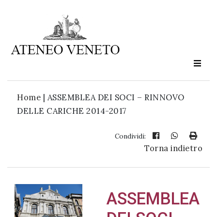
Ateneo
Veneto
è
cultura
Home
|
ASSEMBLEA DEI SOCI – RINNOVO
in
DELLE CARICHE 2014-2017
movimento
Condividi:
Torna indietro
Iscriviti alla
nostra
newsletter:
ASSEMBLEA