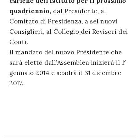
cariche dell’Istituto per il prossimo
successo!
quadriennio,
dal Presidente, al
Comitato di Presidenza, a sei nuovi
Consiglieri, al Collegio dei Revisori dei
Conti.
Il mandato del nuovo Presidente che
sarà eletto dall’Assemblea inizierà il 1°
gennaio 2014 e scadrà il 31 dicembre
2017.