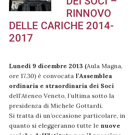
DEI SOCI –
RINNOVO
DELLE CARICHE 2014-
Acconsento
2017
all'uso dei
miei dati
personali in
Lunedì 9 dicembre 2013 (
Aula Magna,
accordo
ore 17.30) è convocata
l’Assemblea
con il
decreto
ordinaria e straordinaria dei Soci
legislativo
dell’Ateneo Veneto, l’ultima sotto la
196/03
presidenza di Michele Gottardi.
Si tratta di un’occasione particolare, in
quanto si eleggeranno tutte le
nuove
Registrazione
avvenuta con