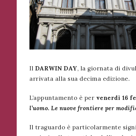
WhatsApp
o
Telegram
di
Acconsento
all'uso dei
Ateneo
Acconsento
miei dati
Veneto
personali in
all'uso dei
Ricevi
accordo
miei dati
in
con il
personali in
tempo
decreto
Il
DARWIN DAY
, la giornata di di
accordo
reale
legislativo
con il
arrivata alla sua decima edizione.
importanti
196/03
decreto
avvisi
che
legislativo
L’appuntamento è per
venerdì 16 f
riguardano
196/03
l'Ateneo
l’uomo. Le nuove frontiere per modifi
e
i
suoi
Registrazione
Il traguardo è particolarmente signi
eventi.
avvenuta con