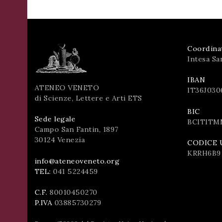
Coordina
Intesa Sa
IBAN
ATENEO VENETO
IT36J030
di Scienze, Lettere e Arti ETS
BIC
Sede legale
BCITITM
Campo San Fantin, 1897
30124 Venezia
CODICE 
KRRH6B9
info@ateneoveneto.org
TEL:
041 5224459
C.F.
80010450270
P.IVA
03885730279