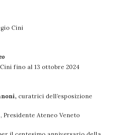
gio Cini
eo
 Cini fino al 13 ottobre 2024
nnoni,
curatrici dell’esposizione
a
, Presidente Ateneo Veneto
per il centesimo anniversario della