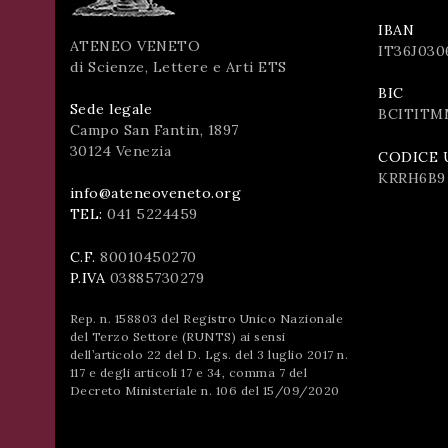
IBAN
ATENEO VENETO
IT36J030
di Scienze, Lettere e Arti ETS
BIC
Sede legale
BCITITM
Campo San Fantin, 1897
30124 Venezia
CODICE 
KRRH6B9
info@ateneoveneto.org
TEL:
041 5224459
C.F.
80010450270
P.IVA
03885730279
Rep. n. 158803 del Registro Unico Nazionale
del Terzo Settore (RUNTS) ai sensi
dell’articolo 22 del D. Lgs. del 3 luglio 2017 n.
117 e degli articoli 17 e 34, comma 7 del
Decreto Ministeriale n. 106 del 15/09/2020