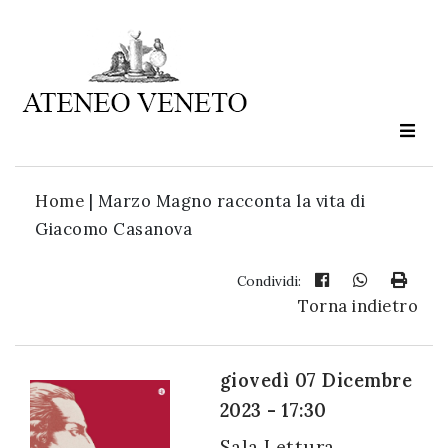
Ateneo
Veneto
è
cultura
Home
|
Marzo Magno racconta la vita di
in
Giacomo Casanova
movimento
Condividi:
Torna indietro
Iscriviti alla
nostra
newsletter:
giovedì 07 Dicembre
2023 - 17:30
Sala Lettura