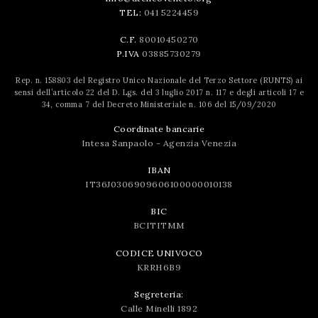
TEL:
041 5224459
C.F.
80010450270
P.IVA
03885730279
Rep. n. 158803 del Registro Unico Nazionale del Terzo Settore (RUNTS) ai
sensi dell’articolo 22 del D. Lgs. del 3 luglio 2017 n. 117 e degli articoli 17 e
34, comma 7 del Decreto Ministeriale n. 106 del 15/09/2020
Coordinate bancarie
Intesa Sanpaolo - Agenzia Venezia
IBAN
IT36J0306909606100000010138
BIC
BCITITMM
CODICE UNIVOCO
KRRH6B9
Segreteria:
Calle Minelli 1892