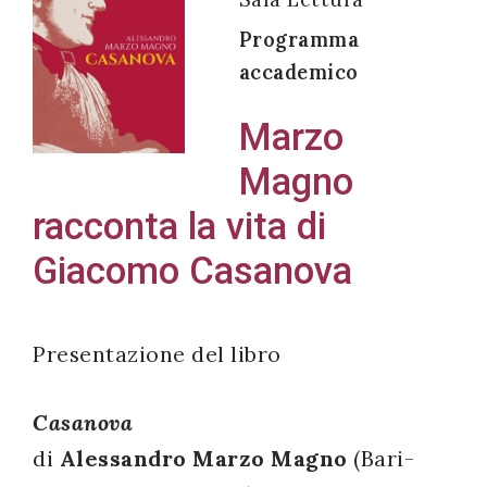
Programma
accademico
Acconsento
Marzo
all'uso dei
Magno
miei dati
personali in
racconta la vita di
accordo
Giacomo Casanova
con il
decreto
legislativo
Presentazione del libro
196/03
Casanova
Registrazione
di
Alessandro Marzo Magno
(Bari-
avvenuta con