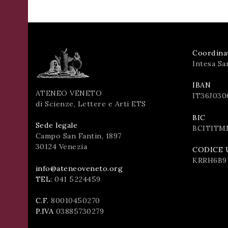
Coordina
Intesa Sa
IBAN
ATENEO VENETO
IT36J030
di Scienze, Lettere e Arti ETS
BIC
Sede legale
BCITITM
Campo San Fantin, 1897
30124 Venezia
CODICE 
KRRH6B9
info@ateneoveneto.org
TEL:
041 5224459
C.F.
80010450270
P.IVA
03885730279