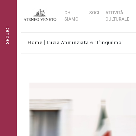
CHI
SOCI
ATTIVITÀ
SIAMO
CULTURALE
SEGUICI
Ateneo
Ateneo
Home
|
Lucia Annunziata e “L’inquilino”
Veneto
Veneto
è
è
Ateneo
cultura
cultura
Veneto
in
in
è
movimento
movimento
cultura
Iscriviti alla
in
Iscriviti alla
nostra
movimento
nostra
newsletter:
newsletter:
Iscriviti
al
gruppo