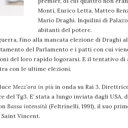
premier, di cui quattro non era
Monti, Enrico Letta, Matteo Ren
Mario Draghi. Inquilini di Palazzo
abitanti del potere.
guerra, fino alla mancata elezione di Draghi a
uotamento del Parlamento e i patti con cui vien
ioni del loro rapido logorarsi. E il tentativo d
tra con le ultime elezioni.
nduce
Mezz’ora in più
in onda su Rai 3. Direttric
ce del Tg3. E’ stata a lungo inviata dagli USA,
Con
Bassa intensità
(Feltrinelli, 1991), il suo pr
o Saint Vincent.