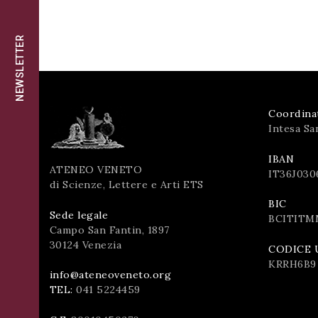
successo!
ISCRIVITI
NEWSLETTER
Coordina
Intesa Sa
IBAN
ATENEO VENETO
IT36J030
di Scienze, Lettere e Arti ETS
BIC
Sede legale
BCITITM
Campo San Fantin, 1897
30124 Venezia
CODICE 
KRRH6B9
info@ateneoveneto.org
TEL:
041 5224459