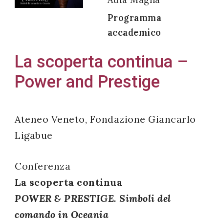
Programma
accademico
Acconsento
La scoperta continua –
all'uso dei
Power and Prestige
miei dati
personali in
accordo
Ateneo Veneto, Fondazione Giancarlo
con il
Ligabue
decreto
legislativo
196/03
Conferenza
La scoperta continua
POWER & PRESTIGE. Simboli del
Registrazione
comando in Oceania
avvenuta con