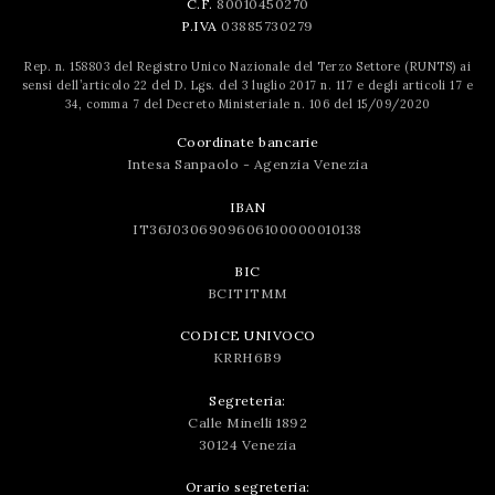
C.F.
80010450270
P.IVA
03885730279
Rep. n. 158803 del Registro Unico Nazionale del Terzo Settore (RUNTS) ai
sensi dell’articolo 22 del D. Lgs. del 3 luglio 2017 n. 117 e degli articoli 17 e
34, comma 7 del Decreto Ministeriale n. 106 del 15/09/2020
Coordinate bancarie
Intesa Sanpaolo - Agenzia Venezia
IBAN
IT36J0306909606100000010138
BIC
BCITITMM
CODICE UNIVOCO
KRRH6B9
Segreteria:
Calle Minelli 1892
30124 Venezia
Orario segreteria: