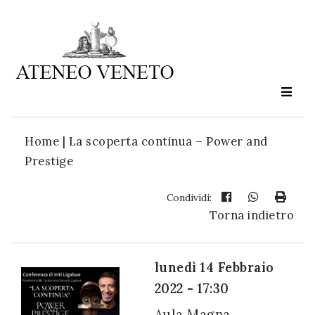
Ateneo
Veneto
è
cultura
Home
|
La scoperta continua – Power and
in
Prestige
movimento
Condividi:
Torna indietro
Iscriviti alla
nostra
newsletter:
lunedì 14 Febbraio
2022 - 17:30
Aula Magna