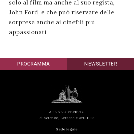
solo al film ma anche al suo regista,
John Ford, e che può riservare delle
sorprese anche ai cinefili più
appassionati.
PROGRAMMA
NEWSLETTER
ATENEO VENETO
di Scienze, Lettere e Arti ETS
Sede legale