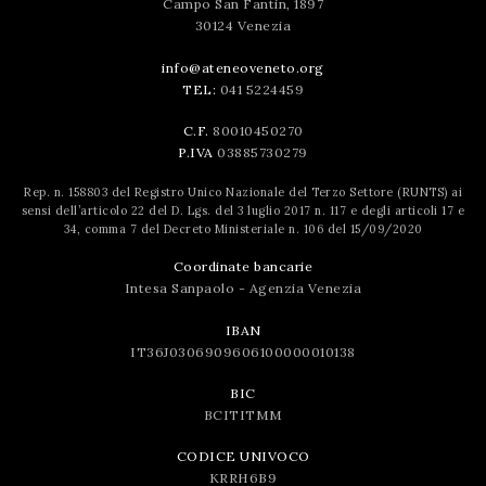
Campo San Fantin, 1897
30124 Venezia
info@ateneoveneto.org
TEL:
041 5224459
C.F.
80010450270
P.IVA
03885730279
Rep. n. 158803 del Registro Unico Nazionale del Terzo Settore (RUNTS) ai
sensi dell’articolo 22 del D. Lgs. del 3 luglio 2017 n. 117 e degli articoli 17 e
34, comma 7 del Decreto Ministeriale n. 106 del 15/09/2020
Coordinate bancarie
Intesa Sanpaolo - Agenzia Venezia
IBAN
IT36J0306909606100000010138
BIC
BCITITMM
CODICE UNIVOCO
KRRH6B9