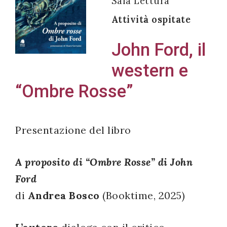
Sala Lettura
Attività ospitate
John Ford, il
Acconsento
western e
all'uso dei
miei dati
“Ombre Rosse”
personali in
accordo
con il
Presentazione del libro
decreto
legislativo
A proposito di “Ombre Rosse” di John
196/03
Ford
di
Andrea Bosco
(Booktime, 2025)
Registrazione
avvenuta con