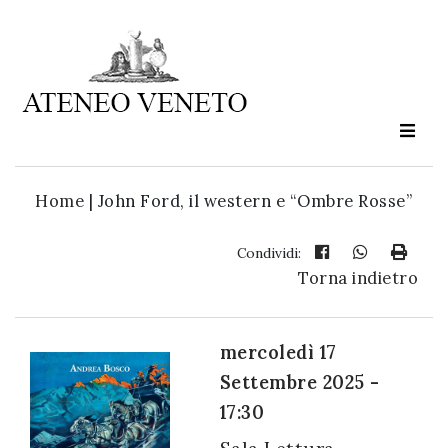
Ateneo
Veneto
è
cultura
Home
|
John Ford, il western e “Ombre Rosse”
in
movimento
Condividi:
Torna indietro
Iscriviti alla
nostra
mercoledì 17
newsletter:
Settembre 2025 -
17:30