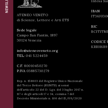
NEWSLETTER
Intesa Sa
successo!
ISCRIVITI
IBAN
ATENEO VENETO
IT36J030
di Scienze, Lettere e Arti ETS
BIC
Sede legale
BCITITM
Campo San Fantin, 1897
30124 Venezia
CODICE 
KRRH6B9
info@ateneoveneto.org
TEL:
041 5224459
C.F.
80010450270
P.IVA
03885730279
Rep. n. 158803 del Registro Unico Nazionale
del Terzo Settore (RUNTS) ai sensi
dell’articolo 22 del D. Lgs. del 3 luglio 2017 n.
117 e degli articoli 17 e 34, comma 7 del
Decreto Ministeriale n. 106 del 15/09/2020