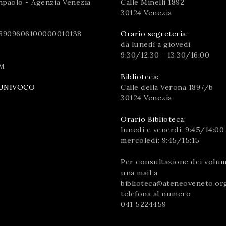
npaolo - Agenzia Venezia
Calle Minelli 1892
30124 Venezia
6909606100000010138
Orario segreteria:
da lunedì a giovedì
9:30/12:30 - 13:30/16:00
M
Biblioteca:
Calle della Verona 1897/b
UNIVOCO
30124 Venezia
Orario Biblioteca:
lunedì e venerdì: 9:45/14:00
mercoledì: 9:45/15:15
Per consultazione dei volumi
una mail a
biblioteca@ateneoveneto.or
telefona al numero
041 5224459