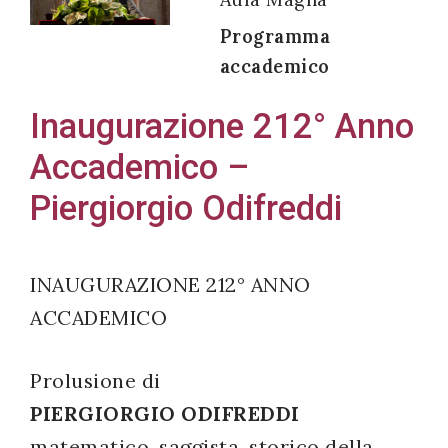
Programma
accademico
Acconsento
Inaugurazione 212° Anno
all'uso dei
Accademico –
miei dati
personali in
Piergiorgio Odifreddi
accordo
con il
decreto
INAUGURAZIONE 212° ANNO
legislativo
ACCADEMICO
196/03
Prolusione di
PIERGIORGIO ODIFREDDI
Registrazione
matematico, saggista, storico della
avvenuta con