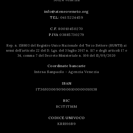
info@ateneoveneto.org
TEL:
041 5224459
C.F.
80010450270
P.IVA
03885730279
Rep. n. 158803 del Registro Unico Nazionale del Terzo Settore (RUNTS) ai
sensi dell’articolo 22 del D. Lgs. del 3 luglio 2017 n. 117 e degli articoli 17 e
34, comma 7 del Decreto Ministeriale n. 106 del 15/09/2020
Coordinate bancarie
Intesa Sanpaolo - Agenzia Venezia
IBAN
IT36J0306909606100000010138
BIC
BCITITMM
CODICE UNIVOCO
KRRH6B9