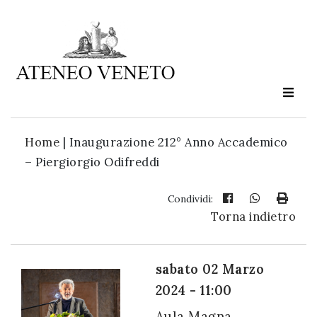
Ateneo
Veneto
è
cultura
Home
|
Inaugurazione 212° Anno Accademico
in
– Piergiorgio Odifreddi
movimento
Condividi:
Torna indietro
Iscriviti alla
nostra
newsletter:
sabato 02 Marzo
2024 - 11:00
Aula Magna