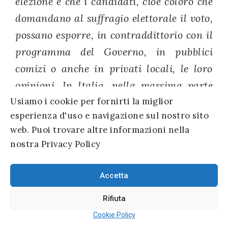
elezione è che i candidati, cioè coloro che
domandano al suffragio elettorale il voto,
possano esporre, in contraddittorio con il
programma del Governo, in pubblici
comizi o anche in privati locali, le loro
opinioni. In Italia, nella massima parte
Usiamo i cookie per fornirti la miglior
dei luoghi, anzi quasi da per tutto, questo
esperienza d'uso e navigazione sul nostro sito
non fu possibile.
web. Puoi trovare altre informazioni nella
nostra Privacy Policy
Una voce:
“Non è vero! Parli l’onorevole
Mazzoni!”
(Rumori)
Accetta
Giacomo Matteotti.
Su ottomila
Rifiuta
comuni italiani, e su mille candidati delle
Cookie Policy