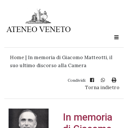
Ateneo
Veneto
è
cultura
Home
|
In memoria di Giacomo Matteotti, il
in
suo ultimo discorso alla Camera
movimento
Condividi:
Torna indietro
Iscriviti alla
nostra
newsletter:
In memoria