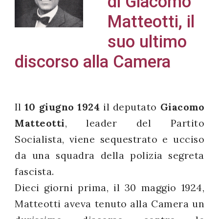
di Giacomo
Matteotti, il
suo ultimo
Acconsento
discorso alla Camera
all'uso dei
miei dati
personali in
Il
10 giugno 1924
il deputato
Giacomo
accordo
Matteotti
, leader del Partito
con il
decreto
Socialista, viene sequestrato e ucciso
legislativo
da una squadra della polizia segreta
196/03
fascista.
Dieci giorni prima, il 30 maggio 1924,
Matteotti aveva tenuto alla Camera un
Registrazione
avvenuta con