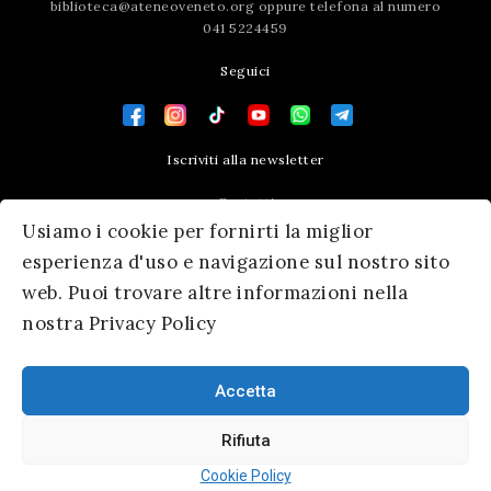
biblioteca@ateneoveneto.org
oppure telefona al numero
041 5224459
Seguici
Iscriviti alla newsletter
Contatti
Usiamo i cookie per fornirti la miglior
Press area
esperienza d'uso e navigazione sul nostro sito
web. Puoi trovare altre informazioni nella
nostra Privacy Policy
Accetta
Rifiuta
© 2026 Ateneo Veneto
|
Informativa Privacy
|
SM Servicematica
Cookie Policy