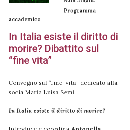
Programma
accademico
Acconsento
In Italia esiste il diritto di
all'uso dei
morire? Dibattito sul
miei dati
personali in
“fine vita”
accordo
con il
decreto
Convegno sul “fine-vita” dedicato alla
legislativo
socia Maria Luisa Semi
196/03
In Italia esiste il diritto di morire?
Registrazione
Introduce e coordina
Antonella
avvenuta con