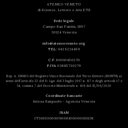
ATENEO VENETO
di Scienze, Lettere e Arti ETS
Sede legale
Campo San Fantin, 1897
30124 Venezia
info@ateneoveneto.org
TEL:
041 5224459
C.F.
80010450270
P.IVA
03885730279
Rep. n. 158803 del Registro Unico Nazionale del Terzo Settore (RUNTS) ai
sensi dell’articolo 22 del D. Lgs. del 3 luglio 2017 n. 117 e degli articoli 17 e
34, comma 7 del Decreto Ministeriale n. 106 del 15/09/2020
Coordinate bancarie
Intesa Sanpaolo - Agenzia Venezia
IBAN
IT36J0306909606100000010138