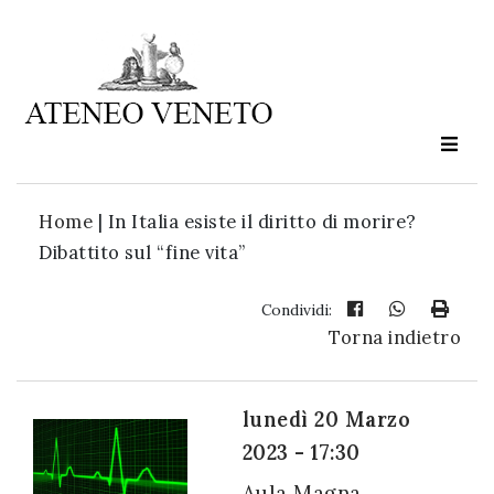
Ateneo
Veneto
è
cultura
Home
|
In Italia esiste il diritto di morire?
in
Dibattito sul “fine vita”
movimento
Condividi:
Torna indietro
Iscriviti alla
nostra
newsletter:
lunedì 20 Marzo
2023 - 17:30
Aula Magna