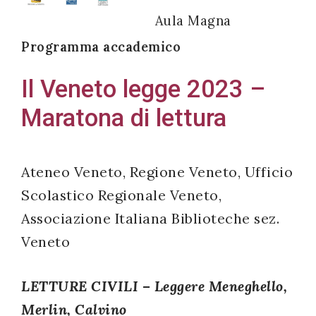
Aula Magna
Programma accademico
Acconsento
Il Veneto legge 2023 –
all'uso dei
Maratona di lettura
miei dati
personali in
accordo
Ateneo Veneto, Regione Veneto, Ufficio
con il
Scolastico Regionale Veneto,
decreto
Associazione Italiana Biblioteche sez.
legislativo
196/03
Veneto
LETTURE CIVILI – Leggere Meneghello,
Registrazione
Merlin, Calvino
avvenuta con