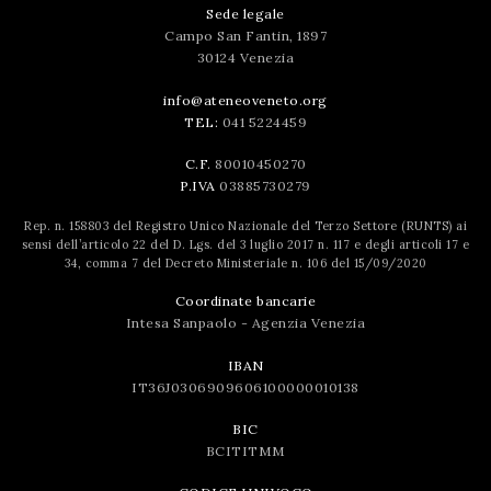
Sede legale
Campo San Fantin, 1897
30124 Venezia
info@ateneoveneto.org
TEL:
041 5224459
C.F.
80010450270
P.IVA
03885730279
Rep. n. 158803 del Registro Unico Nazionale del Terzo Settore (RUNTS) ai
sensi dell’articolo 22 del D. Lgs. del 3 luglio 2017 n. 117 e degli articoli 17 e
34, comma 7 del Decreto Ministeriale n. 106 del 15/09/2020
Coordinate bancarie
Intesa Sanpaolo - Agenzia Venezia
IBAN
IT36J0306909606100000010138
BIC
BCITITMM