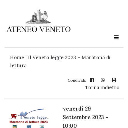
Ateneo
Veneto
è
cultura
Home
|
Il Veneto legge 2023 – Maratona di
in
lettura
movimento
Condividi:
Torna indietro
Iscriviti alla
nostra
newsletter:
venerdì 29
Settembre 2023 -
10:00