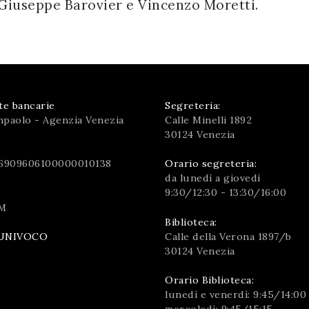
i Giuseppe Barovier e Vincenzo Moretti.
te bancarie
Segreteria:
npaolo - Agenzia Venezia
Calle Minelli 1892
30124 Venezia
6909606100000010138
Orario segreteria:
da lunedì a giovedì
9:30/12:30 - 13:30/16:00
M
Biblioteca:
Calle della Verona 1897/b
UNIVOCO
30124 Venezia
Orario Biblioteca:
lunedì e venerdì: 9:45/14:00