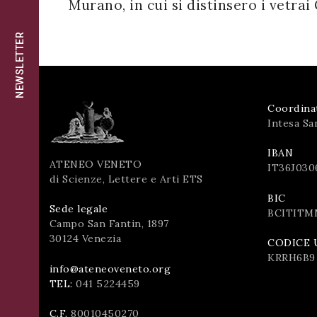
Murano, in cui si distinsero i vetra
successo!
ISCRIVITI
NEWSLETTER
Coordina
Intesa Sa
IBAN
ATENEO VENETO
IT36J030
di Scienze, Lettere e Arti ETS
BIC
Sede legale
BCITITM
Campo San Fantin, 1897
30124 Venezia
CODICE 
KRRH6B9
info@ateneoveneto.org
TEL:
041 5224459
C.F.
80010450270