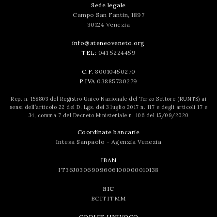
Sede legale
Campo San Fantin, 1897
30124 Venezia
info@ateneoveneto.org
TEL:
041 5224459
C.F.
80010450270
P.IVA
03885730279
Rep. n. 158803 del Registro Unico Nazionale del Terzo Settore (RUNTS) ai
sensi dell’articolo 22 del D. Lgs. del 3 luglio 2017 n. 117 e degli articoli 17 e
34, comma 7 del Decreto Ministeriale n. 106 del 15/09/2020
Coordinate bancarie
Intesa Sanpaolo - Agenzia Venezia
IBAN
IT36J0306909606100000010138
BIC
BCITITMM
CODICE UNIVOCO