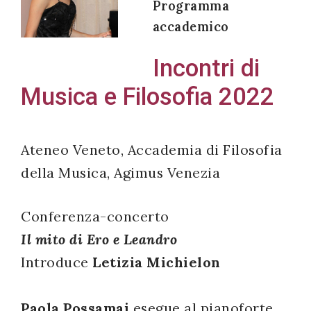
Programma
accademico
Incontri di
Acconsento
Musica e Filosofia 2022
all'uso dei
miei dati
personali in
Ateneo Veneto, Accademia di Filosofia
accordo
della Musica, Agimus Venezia
con il
decreto
legislativo
Conferenza-concerto
196/03
Il mito di Ero e Leandro
Introduce
Letizia Michielon
Registrazione
Paola Possamai
esegue al pianoforte
avvenuta con