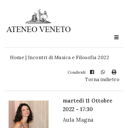
Ateneo
Veneto
è
cultura
Home
|
Incontri di Musica e Filosofia 2022
in
movimento
Condividi:
Torna indietro
Iscriviti alla
nostra
martedì 11 Ottobre
newsletter:
2022 - 17:30
Aula Magna