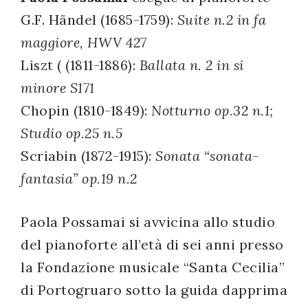
G.F. Händel (1685-1759):
Suite n.2 in fa
successo!
maggiore, HWV 427
Liszt ( (1811-1886):
Ballata n. 2 in si
minore S171
Chopin (1810-1849):
Notturno op.32 n.1;
Studio op.25 n.5
Scriabin (1872-1915):
Sonata “sonata-
fantasia” op.19 n.2
Paola Possamai si avvicina allo studio
del pianoforte all’età di sei anni presso
la Fondazione musicale “Santa Cecilia”
di Portogruaro sotto la guida dapprima