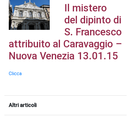
Il mistero
del dipinto di
S. Francesco
Acconsento
attribuito al Caravaggio –
all'uso dei
miei dati
Nuova Venezia 13.01.15
personali in
accordo
Clicca
con il
decreto
legislativo
196/03
Altri articoli
Registrazione
avvenuta con