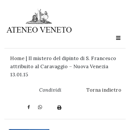
Ateneo
Veneto
è
cultura
Home
|
Il mistero del dipinto di S. Francesco
in
attribuito al Caravaggio – Nuova Venezia
movimento
13.01.15
Iscriviti alla
Condividi
Torna indietro
nostra
newsletter: