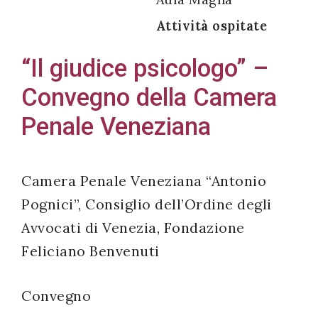
Attività ospitate
“Il giudice psicologo” –
Acconsento
Convegno della Camera
all'uso dei
Penale Veneziana
miei dati
personali in
accordo
con il
Camera Penale Veneziana “Antonio
decreto
Pognici”, Consiglio dell’Ordine degli
legislativo
Avvocati di Venezia, Fondazione
196/03
Feliciano Benvenuti
Convegno
Registrazione
avvenuta con