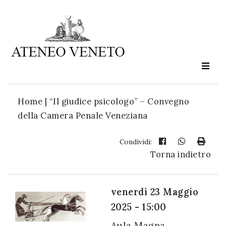
Ateneo
Veneto
è
cultura
Home
|
“Il giudice psicologo” – Convegno
in
della Camera Penale Veneziana
movimento
Condividi:
Torna indietro
Iscriviti alla
nostra
newsletter:
venerdì 23 Maggio
2025 - 15:00
Aula Magna