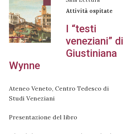
Attività ospitate
I “testi
Acconsento
veneziani” di
all'uso dei
Giustiniana
miei dati
personali in
Wynne
accordo
con il
decreto
Ateneo Veneto, Centro Tedesco di
legislativo
Studi Veneziani
196/03
Presentazione del libro
Registrazione
avvenuta con