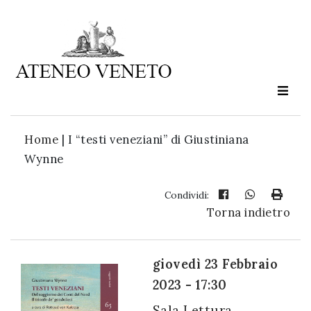
Ateneo
Veneto
è
cultura
Home
|
I “testi veneziani” di Giustiniana
in
Wynne
movimento
Condividi:
Torna indietro
Iscriviti alla
nostra
newsletter:
giovedì 23 Febbraio
2023 - 17:30
Sala Lettura