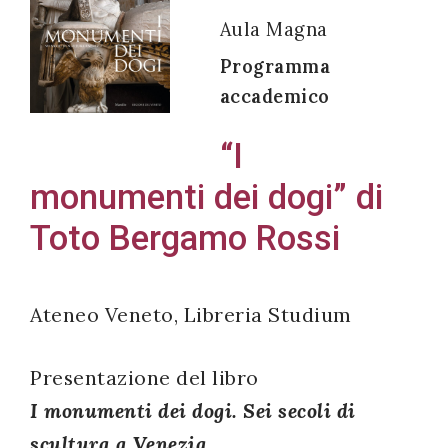
Aula Magna
Programma
accademico
Acconsento
all'uso dei
“I
miei dati
monumenti dei dogi” di
personali in
accordo
Toto Bergamo Rossi
con il
decreto
legislativo
Ateneo Veneto, Libreria Studium
196/03
Presentazione del libro
I monumenti dei dogi. Sei secoli di
Registrazione
scultura a Venezia
avvenuta con