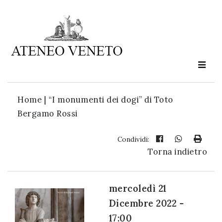
Ateneo
Veneto
è
cultura
Home
|
“I monumenti dei dogi” di Toto
in
Bergamo Rossi
movimento
Condividi:
Torna indietro
Iscriviti alla
nostra
newsletter:
mercoledì 21
Dicembre 2022 -
17:00