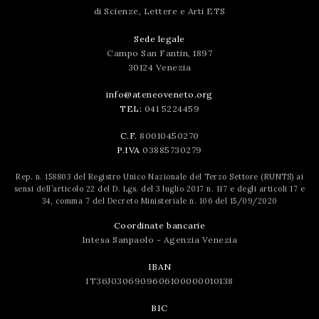
di Scienze, Lettere e Arti ETS
Sede legale
Campo San Fantin, 1897
30124 Venezia
info@ateneoveneto.org
TEL:
041 5224459
C.F.
80010450270
P.IVA
03885730279
Rep. n. 158803 del Registro Unico Nazionale del Terzo Settore (RUNTS) ai
sensi dell’articolo 22 del D. Lgs. del 3 luglio 2017 n. 117 e degli articoli 17 e
34, comma 7 del Decreto Ministeriale n. 106 del 15/09/2020
Coordinate bancarie
Intesa Sanpaolo - Agenzia Venezia
IBAN
IT36J0306909606100000010138
BIC