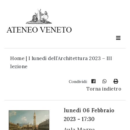
Ateneo
Veneto
è
cultura
Home
|
I lunedì dell’Architettura 2023 – III
in
lezione
movimento
Condividi:
Torna indietro
Iscriviti alla
nostra
newsletter:
lunedì 06 Febbraio
2023 - 17:30
Aula Magna