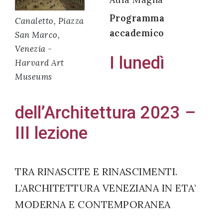
Programma
Canaletto, Piazza
accademico
San Marco,
Venezia -
Acconsento
I lunedì
Harvard Art
all'uso dei
Museums
miei dati
personali in
dell’Architettura 2023 –
accordo
con il
III lezione
decreto
legislativo
196/03
TRA RINASCITE E RINASCIMENTI.
L’ARCHITETTURA VENEZIANA IN ETA’
MODERNA E CONTEMPORANEA
Registrazione
avvenuta con