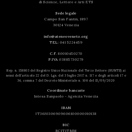
di Scienze, Lettere e Arti ETS
Sede legale
Campo San Fantin, 1897
30124 Venezia
info@ateneoveneto.org
TEL:
041 5224459
C.F.
80010450270
P.IVA
03885730279
Rep. n. 158803 del Registro Unico Nazionale del Terzo Settore (RUNTS) ai
sensi dell’articolo 22 del D. Lgs. del 3 luglio 2017 n. 117 e degli articoli 17 e
34, comma 7 del Decreto Ministeriale n. 106 del 15/09/2020
Coordinate bancarie
Intesa Sanpaolo - Agenzia Venezia
IBAN
IT36J0306909606100000010138
BIC
BCITITMM