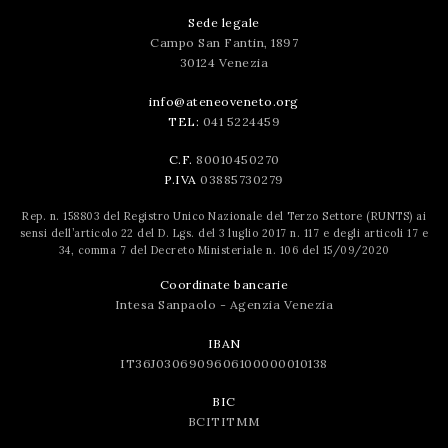
Sede legale
Campo San Fantin, 1897
30124 Venezia
info@ateneoveneto.org
TEL:
041 5224459
C.F.
80010450270
P.IVA
03885730279
Rep. n. 158803 del Registro Unico Nazionale del Terzo Settore (RUNTS) ai
sensi dell’articolo 22 del D. Lgs. del 3 luglio 2017 n. 117 e degli articoli 17 e
34, comma 7 del Decreto Ministeriale n. 106 del 15/09/2020
Coordinate bancarie
Intesa Sanpaolo - Agenzia Venezia
IBAN
IT36J0306909606100000010138
BIC
BCITITMM