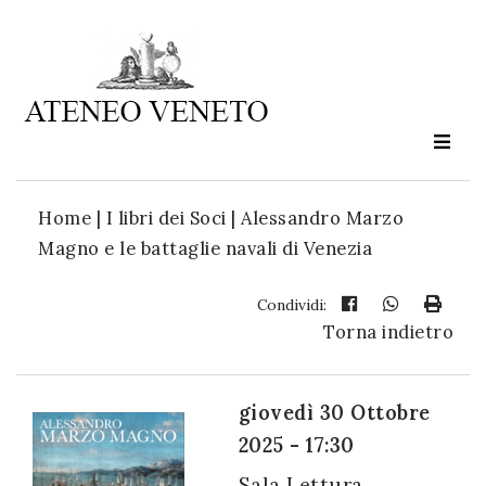
Ateneo
Veneto
è
cultura
Home
|
I libri dei Soci | Alessandro Marzo
in
Magno e le battaglie navali di Venezia
movimento
Condividi:
Torna indietro
Iscriviti alla
nostra
newsletter:
giovedì 30 Ottobre
2025 - 17:30
Sala Lettura