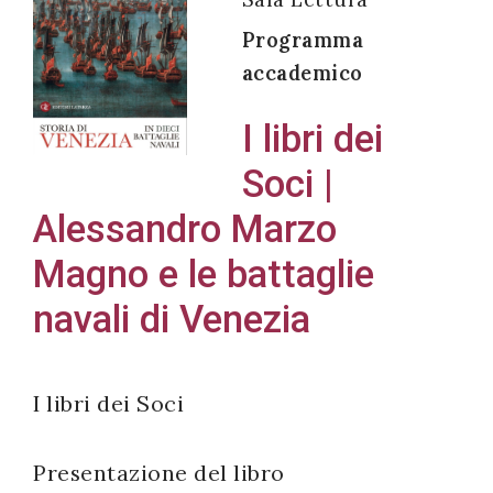
Programma
accademico
Acconsento
I libri dei
all'uso dei
Soci |
miei dati
personali in
Alessandro Marzo
accordo
Magno e le battaglie
con il
navali di Venezia
decreto
legislativo
196/03
I libri dei Soci
Registrazione
Presentazione del libro
avvenuta con