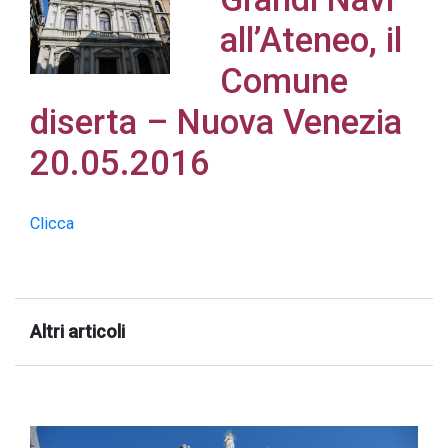
all’Ateneo, il
Comune
diserta – Nuova Venezia
Acconsento
all'uso dei
20.05.2016
miei dati
personali in
Clicca
accordo
con il
decreto
legislativo
Altri articoli
196/03
Registrazione
avvenuta con