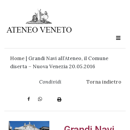
Ateneo
Veneto
è
cultura
Home
|
Grandi Navi all’Ateneo, il Comune
in
diserta – Nuova Venezia 20.05.2016
movimento
Condividi
Torna indietro
Iscriviti alla
nostra
newsletter:
Grandi Navi