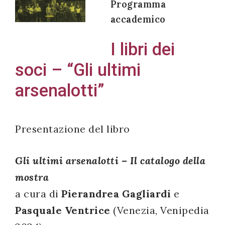
Programma
accademico
I libri dei
Acconsento
soci – “Gli ultimi
all'uso dei
miei dati
arsenalotti”
personali in
accordo
con il
Presentazione del libro
decreto
legislativo
Gli ultimi arsenalotti – Il catalogo della
196/03
mostra
a cura di
Pierandrea Gagliardi
e
Pasquale Ventrice
(Venezia, Venipedia
Registrazione
avvenuta con