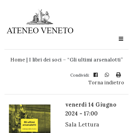
Ateneo
Veneto
è
cultura
Home
|
I libri dei soci – “Gli ultimi arsenalotti”
in
movimento
Condividi:
Torna indietro
Iscriviti alla
nostra
venerdì 14 Giugno
newsletter:
2024 - 17:00
Sala Lettura