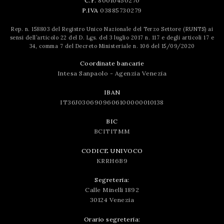
C.F.
80010450270
P.IVA
03885730279
Rep. n. 158803 del Registro Unico Nazionale del Terzo Settore (RUNTS) ai
sensi dell’articolo 22 del D. Lgs. del 3 luglio 2017 n. 117 e degli articoli 17 e
34, comma 7 del Decreto Ministeriale n. 106 del 15/09/2020
Coordinate bancarie
Intesa Sanpaolo - Agenzia Venezia
IBAN
IT36J0306909606100000010138
BIC
BCITITMM
CODICE UNIVOCO
KRRH6B9
Segreteria:
Calle Minelli 1892
30124 Venezia
Orario segreteria: