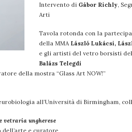
Intervento di
Gábor Richly
, Se
Arti
Tavola rotonda con la partecipaz
della MMA
László Lukácsi, Lász
e gli artisti del vetro borsisti 
Balázs Telegdi
uratore della mostra “Glass Art NOW!”
eurobiologia all’Università di Birmingham, coll
te vetraria ungherese
 dell’arte e curatore