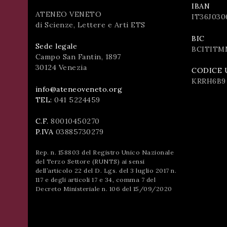
IBAN
ATENEO VENETO
IT36J030
di Scienze, Lettere e Arti ETS
BIC
Sede legale
BCITITM
Campo San Fantin, 1897
30124 Venezia
CODICE 
KRRH6B9
info@ateneoveneto.org
TEL:
041 5224459
C.F.
80010450270
P.IVA
03885730279
Rep. n. 158803 del Registro Unico Nazionale
del Terzo Settore (RUNTS) ai sensi
dell’articolo 22 del D. Lgs. del 3 luglio 2017 n.
117 e degli articoli 17 e 34, comma 7 del
Decreto Ministeriale n. 106 del 15/09/2020