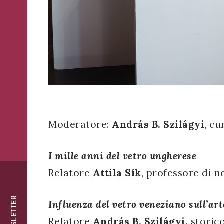
successo!
ISCRIVITI
Moderatore:
András B. Szilágyi
, c
I mille anni del vetro ungherese
Relatore
Attila Sík
, professore di n
NEWSLETTER
Influenza del vetro veneziano sull’ar
Relatore
András B. Szilágyi,
storico