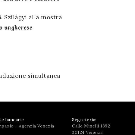
. Szilágyi alla mostra
o ungherese
traduzione simultanea
te bancarie
Segreteria:
npaolo - Agenzia Venezia
Calle Minelli 1892
30124 Venezia