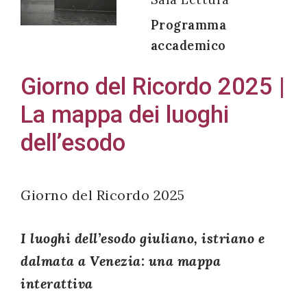
Programma
accademico
Acconsento
Giorno del Ricordo 2025 |
all'uso dei
La mappa dei luoghi
miei dati
personali in
dell’esodo
accordo
con il
decreto
Giorno del Ricordo 2025
legislativo
196/03
I luoghi dell’esodo giuliano, istriano e
dalmata a Venezia: una mappa
interattiva
Registrazione
avvenuta con