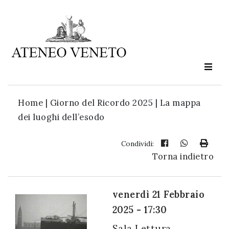
Ateneo
Veneto
è
cultura
Home
|
Giorno del Ricordo 2025 | La mappa
in
dei luoghi dell’esodo
movimento
Condividi:
Torna indietro
Iscriviti alla
nostra
newsletter:
venerdì 21 Febbraio
2025 - 17:30
Sala Lettura