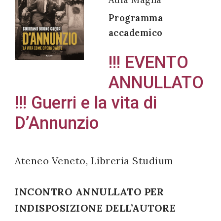
Programma
accademico
Acconsento
!!! EVENTO
all'uso dei
ANNULLATO
miei dati
personali in
!!! Guerri e la vita di
accordo
D’Annunzio
con il
decreto
legislativo
Ateneo Veneto, Libreria Studium
196/03
INCONTRO ANNULLATO PER
Registrazione
INDISPOSIZIONE DELL’AUTORE
avvenuta con