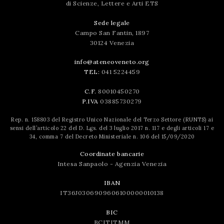
di Scienze, Lettere e Arti ETS
Sede legale
Campo San Fantin, 1897
30124 Venezia
info@ateneoveneto.org
TEL:
041 5224459
C.F.
80010450270
P.IVA
03885730279
Rep. n. 158803 del Registro Unico Nazionale del Terzo Settore (RUNTS) ai
sensi dell’articolo 22 del D. Lgs. del 3 luglio 2017 n. 117 e degli articoli 17 e
34, comma 7 del Decreto Ministeriale n. 106 del 15/09/2020
Coordinate bancarie
Intesa Sanpaolo - Agenzia Venezia
IBAN
IT36J0306909606100000010138
BIC
BCITITMM