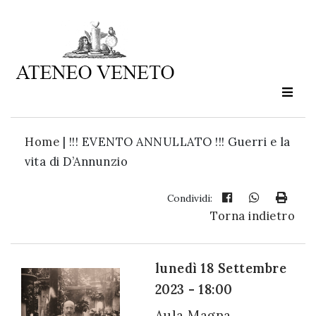
Ateneo
Veneto
è
cultura
Home
|
!!! EVENTO ANNULLATO !!! Guerri e la
in
vita di D’Annunzio
movimento
Condividi:
Torna indietro
Iscriviti alla
nostra
newsletter:
lunedì 18 Settembre
2023 - 18:00
Aula Magna