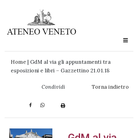
Ateneo
Veneto
è
cultura
Home
|
GdM al via gli appuntamenti tra
in
esposizioni e libri – Gazzettino 21.01.18
movimento
Condividi
Torna indietro
Iscriviti alla
nostra
newsletter:
GdM al via