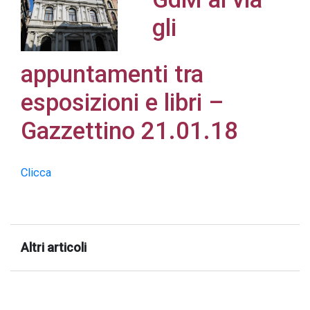
gli
appuntamenti tra
Acconsento
esposizioni e libri –
all'uso dei
miei dati
Gazzettino 21.01.18
personali in
accordo
Clicca
con il
decreto
legislativo
196/03
Altri articoli
Registrazione
avvenuta con