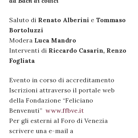
da Bach ai codici
successo!
Saluto di
Renato Alberini
e
Tommaso
Bortoluzzi
Modera
Luca Mandro
Interventi di
Riccardo Casarin, Renzo
Fogliata
Evento in corso di accreditamento
Iscrizioni attraverso il portale web
della Fondazione “Feliciano
Benvenuti”
www.ffbve.it
Per gli esterni al Foro di Venezia
scrivere una e-mail a