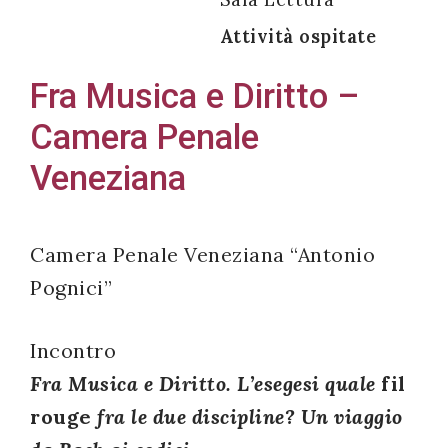
Attività ospitate
Fra Musica e Diritto –
Acconsento
Camera Penale
all'uso dei
Veneziana
miei dati
personali in
accordo
con il
Camera Penale Veneziana “Antonio
decreto
Pognici”
legislativo
196/03
Incontro
Fra Musica e Diritto. L’esegesi quale
fil
rouge
fra le due discipline? Un viaggio
Registrazione
avvenuta con