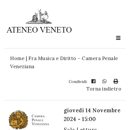
Ateneo
Veneto
è
cultura
Home
|
Fra Musica e Diritto – Camera Penale
in
Veneziana
movimento
Condividi:
Torna indietro
Iscriviti alla
nostra
newsletter:
giovedì 14 Novembre
2024 - 15:00
Sala Lettura