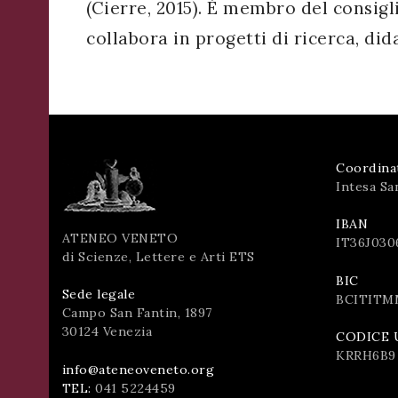
(Cierre, 2015). È membro del consigli
collabora in progetti di ricerca, did
Coordina
Intesa Sa
IBAN
ATENEO VENETO
IT36J030
di Scienze, Lettere e Arti ETS
BIC
Sede legale
BCITITM
Campo San Fantin, 1897
30124 Venezia
CODICE 
KRRH6B9
info@ateneoveneto.org
TEL:
041 5224459