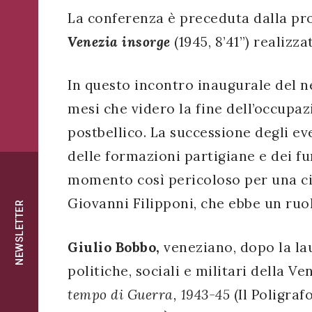
successo!
La conferenza è preceduta dalla pr
ISCRIVITI
Venezia insorge
(1945, 8’41”) realizz
In questo incontro inaugurale del ne
mesi che videro la fine dell’occupazi
postbellico. La successione degli ev
delle formazioni partigiane e dei fu
momento così pericoloso per una ci
Giovanni Filipponi, che ebbe un ruo
NEWSLETTER
Giulio Bobbo,
veneziano, dopo la la
politiche, sociali e militari della 
tempo di Guerra, 1943-45
(Il Poligraf