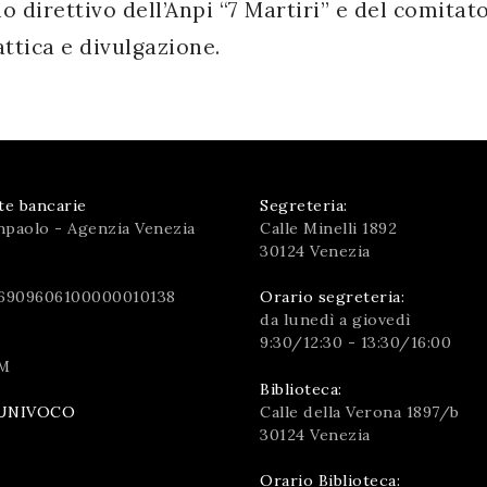
o direttivo dell’Anpi “7 Martiri” e del comitato 
attica e divulgazione.
te bancarie
Segreteria:
npaolo - Agenzia Venezia
Calle Minelli 1892
30124 Venezia
6909606100000010138
Orario segreteria:
da lunedì a giovedì
9:30/12:30 - 13:30/16:00
M
Biblioteca:
Calle della Verona 1897/b
UNIVOCO
30124 Venezia
Orario Biblioteca: